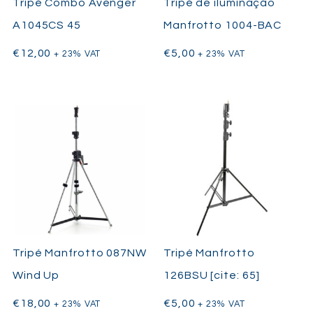
Tripé Combo Avenger
Tripé de iluminação
A1045CS 45
Manfrotto 1004-BAC
€
12,00
€
5,00
+ 23% VAT
+ 23% VAT
Tripé Manfrotto 087NW
Tripé Manfrotto
Wind Up
126BSU [cite: 65]
€
18,00
€
5,00
+ 23% VAT
+ 23% VAT