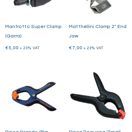
Manfrotto Super Clamp
Matthellini Clamp 2″ End
(Garra)
Jaw
€
5,00
€
7,00
+ 23% VAT
+ 23% VAT
Pinça Grande (Big
Pinça Pequena (Small