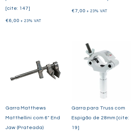
[cite: 147]
€
7,00
+ 23% VAT
€
6,00
+ 23% VAT
Garra Matthews
Garra para Truss com
Matthellini com 6″ End
Espigão de 28mm [cite:
Jaw (Prateada)
19]