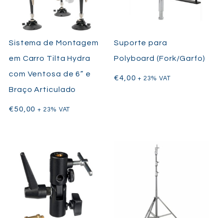
Sistema de Montagem
Suporte para
em Carro Tilta Hydra
Polyboard (Fork/Garfo)
com Ventosa de 6” e
€
4,00
+ 23% VAT
Braço Articulado
€
50,00
+ 23% VAT