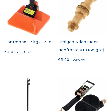
Contrapeso 7 kg / 15 lb
Espigão Adaptador
Manfrotto 013 (Spigot)
€
4,00
+ 23% VAT
€
5,00
+ 23% VAT