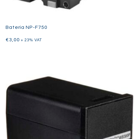
Bateria NP-F750
€
3,00
+ 23% VAT