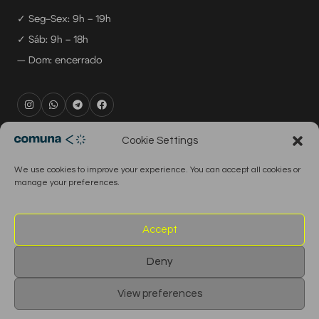
✓ Seg–Sex: 9h – 19h
✓ Sáb: 9h – 18h
— Dom: encerrado
rental@comuna.pt
Cookie Settings
studio@comuna.pt
We use cookies to improve your experience. You can accept all cookies or
production@comuna.pt
manage your preferences.
info@comuna.pt
+351-965-696-003
Accept
Deny
© 2026 Comuna Rental House · Todos os direitos reservados
View preferences
English
Português