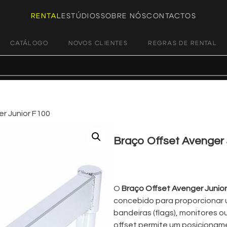
RENTAL
ESTÚDIOS
SOBRE NÓS
CONTACTOS
CATÁLOGO
NOVOS CLIENTES
REGRAS DE RENTAL
r Junior F100
Braço Offset Avenger 
€
5,00
+ 23% VAT
O
Braço Offset Avenger Junio
concebido para proporcionar 
bandeiras (flags), monitores o
offset permite um posicioname