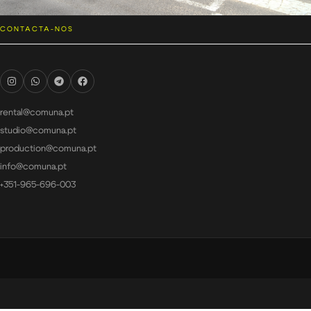
CONTACTA-NOS
rental@comuna.pt
studio@comuna.pt
production@comuna.pt
info@comuna.pt
+351-965-696-003