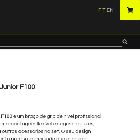
PT
EN
·
Junior F100
r F100
é um braço de grip de nível profissional
uma montagem flexível e segura de luzes,
u outros acessórios no set. O seu design
nto preciso, permitindo que a equipa