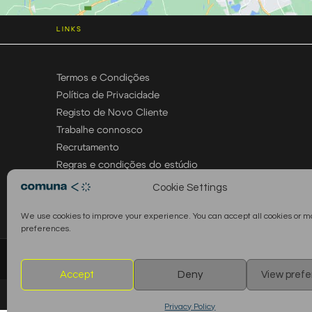
LINKS
Termos e Condições
Política de Privacidade
Registo de Novo Cliente
Trabalhe connosco
Recrutamento
Regras e condições do estúdio
Cookie Settings
We use cookies to improve your experience. You can accept all cookies or 
preferences.
© 2026 Comuna Rental House · Todos os direitos reservados
Accept
Deny
View pref
Privacy Policy