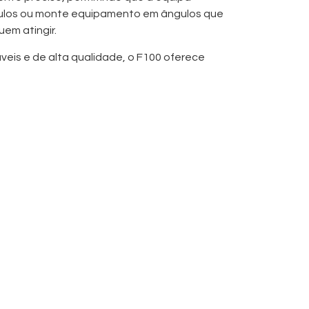
ulos ou monte equipamento em ângulos que
em atingir.
veis e de alta qualidade, o F100 oferece
acidade de carga, mantendo-se leve para
ço Offset Junior é compatível com
nando-o uma ferramenta versátil tanto para
em exteriores
.
as de cinema, configurações de broadcast
aço proporciona às equipas um
tes rápidos, reduzindo o tempo de montagem
luxo de trabalho.