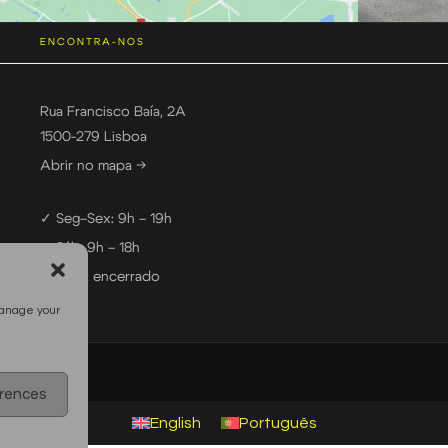
ENCONTRA-NOS
Rua Francisco Baía, 2A
1500-279 Lisboa
Abrir no mapa →
✓ Seg–Sex: 9h – 19h
✓ Sáb: 9h – 18h
— Dom: encerrado
manage your
erences
English
Português