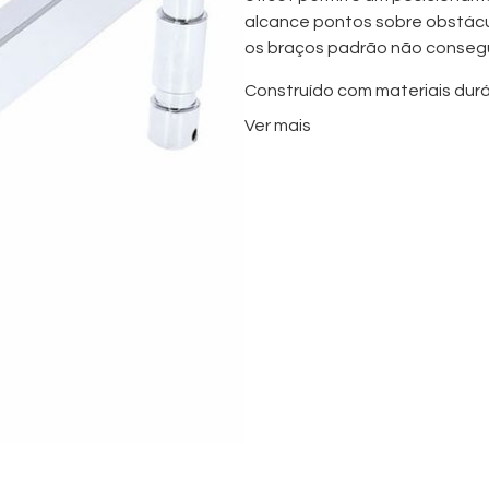
alcance pontos sobre obstác
os braços padrão não consegu
Construído com materiais durá
excelente estabilidade e cap
Ver mais
um manuseamento fácil. O Bra
ferragens de grip padrão, tor
estúdio como para filmagens 
Quer seja utilizado para
câmar
ou rigs de iluminação
, este br
posicionamento fiável e ajus
e melhorando a eficiência do f