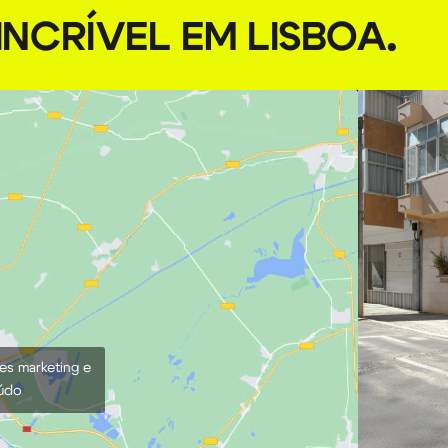
NCRÍVEL EM LISBOA
.
ies marketing e
eúdo