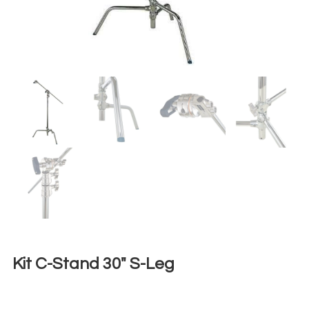
Kit C-Stand 30″ S-Leg
€
8,00
+ 23% VAT