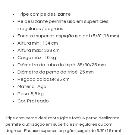
Tripé com pé deslizante
Pé deslizante permite uso em superfícies
irregulares / degraus
Encaixe superior: espigão (spigot) 5/8″ (16 mm)
Altura mín.: 134 cm
Altura máx.: 328 cm
Carga máx.: 10 kg
Diâmetro do tubo do tripé: 35/30/25 mm
Diâmetro da perna do tripé: 25 mm
Pegada da base: 95 cm
Material: Aço
Peso: 5,5 kg
Cor: Prateado
Tripé com perna deslizante (glide foot). A perna deslizante
permite a utilização em superfícies irregulares ou com
degraus. Encaixe superior: espigão (spigot) de 5/8″ (16 mm).