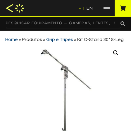
PT
EN
·
Home
»
Produtos
»
Grip e Tripés
»
Kit C-Stand 30″ S-Leg