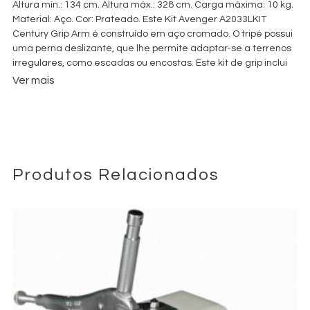
Altura mín.: 134 cm. Altura máx.: 328 cm. Carga máxima: 10 kg.
Material: Aço. Cor: Prateado. Este Kit Avenger A2033LKIT
Century Grip Arm é construído em aço cromado. O tripé possui
uma perna deslizante, que lhe permite adaptar-se a terrenos
irregulares, como escadas ou encostas. Este kit de grip inclui
um braço de extensão D520L de 40″ (1 m) e uma cabeça de
Ver mais
grip D200 de 2,5″ que trabalham em conjunto para atuar como
um boom ou suporte de bandeira (flag holder).
Produtos Relacionados