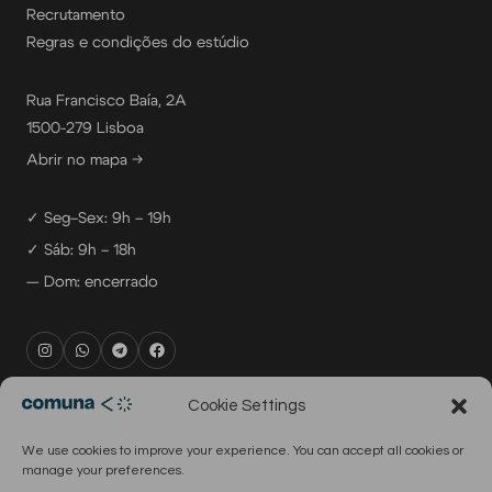
Recrutamento
Regras e condições do estúdio
Rua Francisco Baía, 2A
1500-279 Lisboa
Abrir no mapa →
✓ Seg–Sex: 9h – 19h
✓ Sáb: 9h – 18h
— Dom: encerrado
rental@comuna.pt
Cookie Settings
studio@comuna.pt
We use cookies to improve your experience. You can accept all cookies or
production@comuna.pt
manage your preferences.
info@comuna.pt