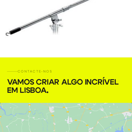
CONTACTE-NOS
Braço de Girafa Avenger D600 Mini Boom
VAMOS CRIAR ALGO INCRÍVEL
€
9,00
+ 23% VAT
EM LISBOA
.