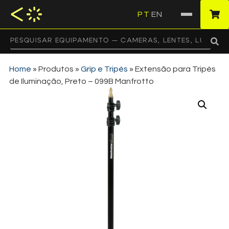
PT
EN
·
Home
»
Produtos
»
Grip e Tripés
»
Extensão para Tripés
de Iluminação, Preto – 099B Manfrotto