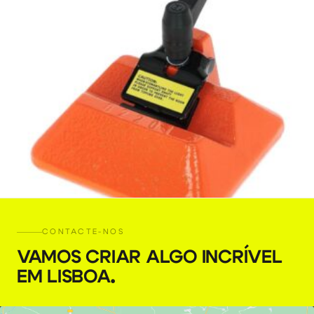
CONTACTE-NOS
Contrapeso 7 kg / 15 lb
VAMOS CRIAR ALGO INCRÍVEL
EM LISBOA
.
€
4,00
+ 23% VAT