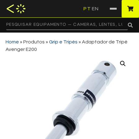
PT
EN
·
Home
»
Produtos
»
Grip e Tripés
»
Adaptador de Tripé
Avenger E200