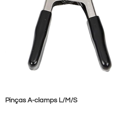
Pinças A-clamps L/M/S
€
2,00
+ 23% VAT