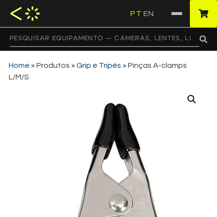
PT
EN
·
Home
»
Produtos
»
Grip e Tripés
»
Pinças A-clamps
L/M/S