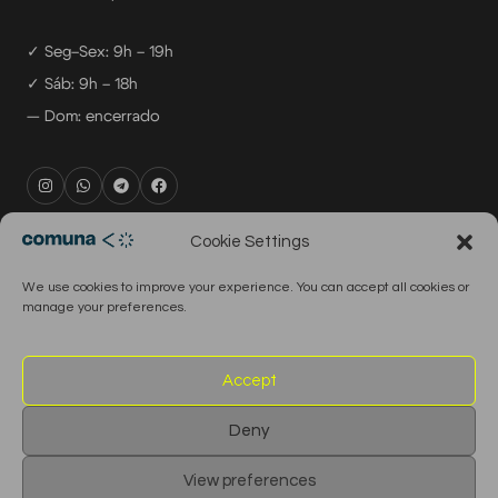
✓ Seg–Sex: 9h – 19h
✓ Sáb: 9h – 18h
— Dom: encerrado
rental@comuna.pt
Cookie Settings
studio@comuna.pt
We use cookies to improve your experience. You can accept all cookies or
production@comuna.pt
manage your preferences.
info@comuna.pt
+351-965-696-003
Accept
Deny
© 2026 Comuna Rental House · Todos os direitos reservados
View preferences