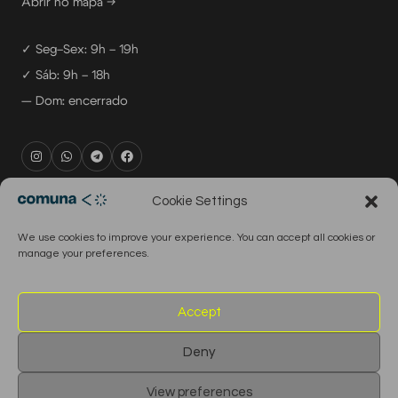
Abrir no mapa →
✓ Seg–Sex: 9h – 19h
✓ Sáb: 9h – 18h
— Dom: encerrado
rental@comuna.pt
Cookie Settings
studio@comuna.pt
We use cookies to improve your experience. You can accept all cookies or
production@comuna.pt
manage your preferences.
info@comuna.pt
+351-965-696-003
Accept
Deny
© 2026 Comuna Rental House · Todos os direitos reservados
View preferences