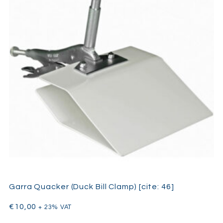
procuram criar um ambiente controlado em qualquer lugar. A
facilidade de instalação e a versatilidade são as principais
vantagens deste sistema. Quer seja utilizado num estúdio
doméstico, profissional ou em filmagens em exterior, pode ser
rapidamente ajustado e reposicionado. Em resumo, o
Manfrotto Autopole 2 Large é uma adição valiosa para o kit de
qualquer profissional de imagem.
Garra Quacker (Duck Bill Clamp) [cite: 46]
€
10,00
+ 23% VAT