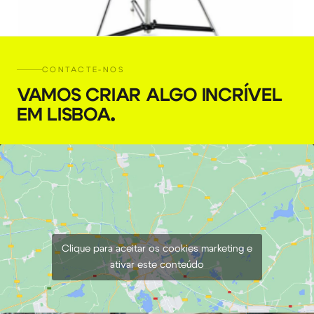
CONTACTE-NOS
Tripé Manfrotto 087NW Wind Up
VAMOS CRIAR ALGO INCRÍVEL
€
18,00
EM LISBOA
.
+ 23% VAT
Clique para aceitar os cookies marketing e
ativar este conteúdo