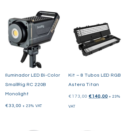
Iluminador LED Bi-Color
Kit – 8 Tubos LED RGB
SmallRig RC 220B
Astera Titan
Monolight
€
173,00
€
140,00
+ 23%
€
33,00
+ 23% VAT
VAT