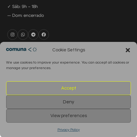
✓ Sáb: 9h – 18h
— Dom: encerrado
rental@comuna.pt
Cookie Settings
studio@comuna.pt
We use cookies to improve your experience. You can accept all cookies or
production@comuna.pt
manage your preferences.
info@comuna.pt
+351-965-696-003
Accept
Deny
© 2026 Comuna Rental House · Todos os direitos reservados
View preferences
English
Português
Privacy Policy