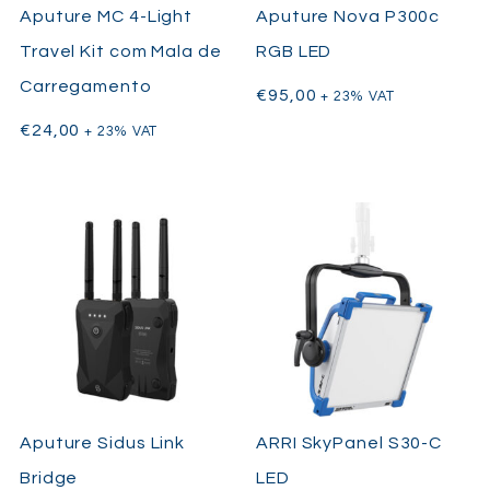
Aputure MC 4-Light
Aputure Nova P300c
Travel Kit com Mala de
RGB LED
Carregamento
€
95,00
+ 23% VAT
€
24,00
+ 23% VAT
Aputure Sidus Link
ARRI SkyPanel S30-C
Bridge
LED