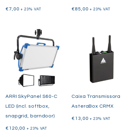
€
7,00
€
85,00
+ 23% VAT
+ 23% VAT
ARRI SkyPanel S60-C
Caixa Transmissora
LED (incl. softbox,
AsteraBox CRMX
snapgrid, barndoor)
€
13,00
+ 23% VAT
€
120,00
+ 23% VAT