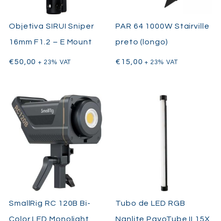
Objetiva SIRUI Sniper
PAR 64 1000W Stairville
16mm F1.2 – E Mount
preto (longo)
€
50,00
€
15,00
+ 23% VAT
+ 23% VAT
SmallRig RC 120B Bi-
Tubo de LED RGB
Color LED Monolight
Nanlite PavoTube II 15X