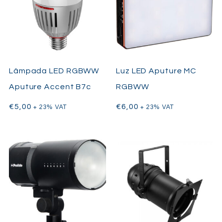
Lâmpada LED RGBWW
Luz LED Aputure MC
Aputure Accent B7c
RGBWW
€
5,00
€
6,00
+ 23% VAT
+ 23% VAT