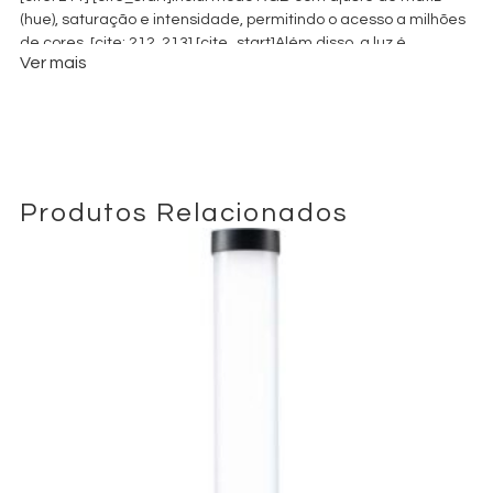
(hue), saturação e intensidade, permitindo o acesso a milhões
de cores. [cite: 212, 213] [cite_start]Além disso, a luz é
Ver mais
regulável (dimmable) de 0 a 100%. [cite: 213]
Produtos Relacionados