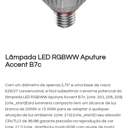
Lâmpada LED RGBWW Aputure
Accent B7c
€
5,00
+ 23% VAT
Com um diâmetro de apenas 2,75″ e uma base de rosca
E26/27 convencional, é fácil subestimar o enorme potencial da
lâmpada LED RGBWW Aputure Accent B7c. [cite: 203, 208, 209]
[cite_start]Esta luminária compacta tem um alcance de luz
branca de 2000K a 10.000K para se adaptar a qualquer
situação de luz ambiente. [cite: 210] [cite_start]O seu elevado
CRI/TLCI de 95/96 garante precisão na reprodução de cor.
[cite: 211] [cite_start]Inclui modo RGB com ajuste de matiz