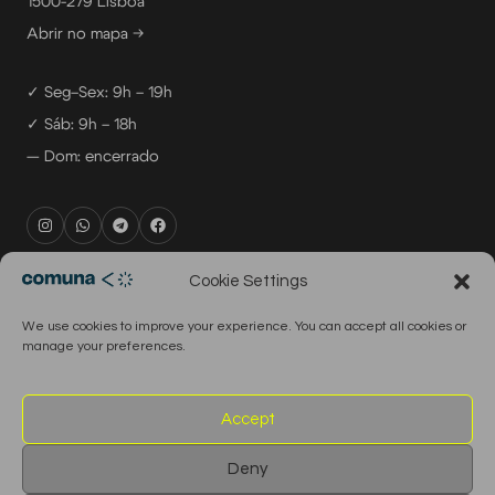
1500-279 Lisboa
Abrir no mapa →
✓ Seg–Sex: 9h – 19h
✓ Sáb: 9h – 18h
— Dom: encerrado
rental@comuna.pt
Cookie Settings
studio@comuna.pt
We use cookies to improve your experience. You can accept all cookies or
production@comuna.pt
manage your preferences.
info@comuna.pt
+351-965-696-003
Accept
Deny
© 2026 Comuna Rental House · Todos os direitos reservados