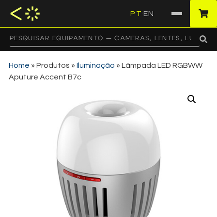
PT
EN
·
Home
»
Produtos
»
Iluminação
»
Lâmpada LED RGBWW
Aputure Accent B7c