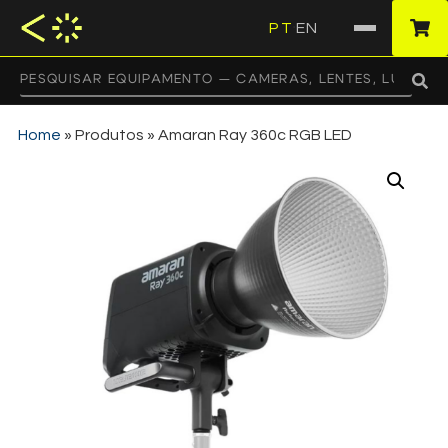
PT
EN
·
Home
»
Produtos
»
Amaran Ray 360c RGB LED