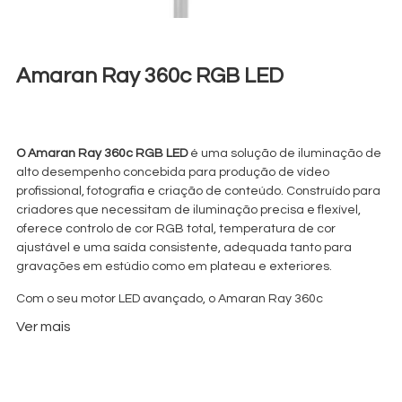
Amaran Ray 360c RGB LED
€
45,00
+ 23% VAT
O Amaran Ray 360c RGB LED
é uma solução de iluminação de
alto desempenho concebida para produção de vídeo
profissional, fotografia e criação de conteúdo. Construído para
criadores que necessitam de iluminação precisa e flexível,
oferece controlo de cor RGB total, temperatura de cor
ajustável e uma saída consistente, adequada tanto para
gravações em estúdio como em plateau e exteriores.
Com o seu motor LED avançado, o Amaran Ray 360c
proporciona cores ricas e precisas e um dimming suave sem
Ver mais
cintilação (flicker-free), tornando-o ideal para entrevistas,
anúncios publicitários, fotografia de produto e configurações
cinematográficas. A sua construção robusta garante
fiabilidade em ambientes de produção exigentes, enquanto os