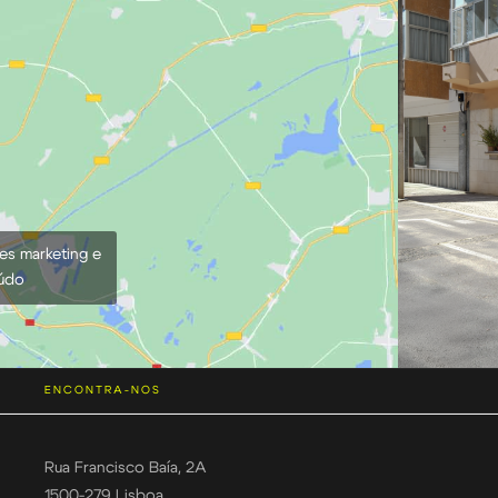
ies marketing e
eúdo
ENCONTRA-NOS
Rua Francisco Baía, 2A
1500-279 Lisboa