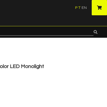
PT
EN
·
olor LED Monolight