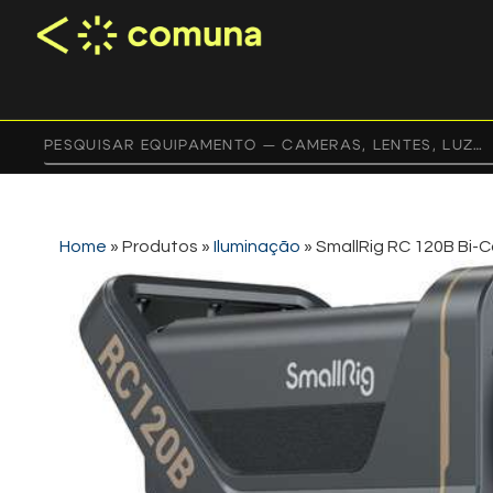
Home
»
Produtos
»
Iluminação
»
SmallRig RC 120B Bi-C