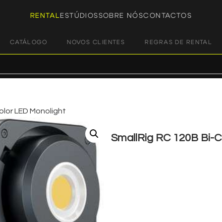
RENTAL
ESTÚDIOS
SOBRE NÓS
CONTACTOS
CATÁLOGO
NOVOS CLIENTES
REGRAS DE RENTAL
olor LED Monolight
SmallRig RC 120B Bi-C
€
22,00
+ 23% VAT