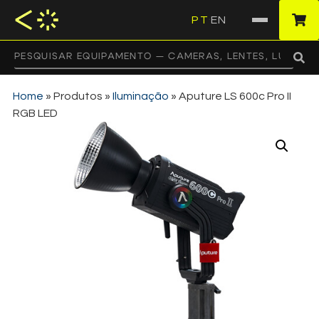
PT
EN
·
Home
»
Produtos
»
Iluminação
»
Aputure LS 600c Pro II
RGB LED