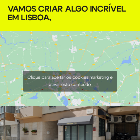
Luz LED Aputure MC RGBWW
VAMOS CRIAR ALGO INCRÍVEL
EM LISBOA
.
€
6,00
+ 23% VAT
Clique para aceitar os cookies marketing e
ativar este conteúdo