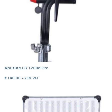
trabalho perfeita em setups profissionais. A alimentação é
compatibilidade com baterias V-
flexível graças à sua
Mount
(suporta 14.4V, 26V e 28.8V) ou AC com a unidade de
controlo incluída. Para especificações detalhadas e
Aputure
B&H
acessórios, consulte as listagens na
e
. Seja
utilizado em cinema, publicidade ou produções de estúdio, o
LS 600c Pro II é uma solução potente e fiável para qualquer
setup de iluminação sério.
Aputure LS 1200d Pro
€
140,00
+ 23% VAT