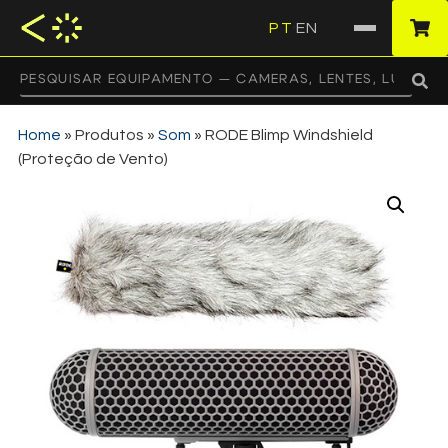
PT
EN
·
Home
»
Produtos
»
Som
»
RODE Blimp Windshield
(Proteção de Vento)