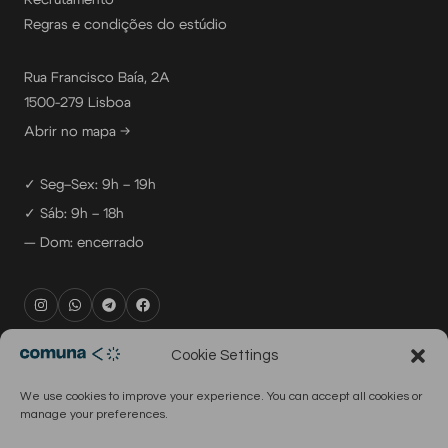
Recrutamento
Regras e condições do estúdio
Rua Francisco Baía, 2A
1500-279 Lisboa
Abrir no mapa →
✓ Seg–Sex: 9h – 19h
✓ Sáb: 9h – 18h
— Dom: encerrado
rental@comuna.pt
Cookie Settings
studio@comuna.pt
We use cookies to improve your experience. You can accept all cookies or
production@comuna.pt
manage your preferences.
info@comuna.pt