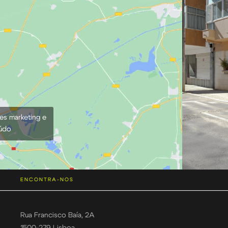
ies marketing e
eúdo
ENCONTRA-NOS
Rua Francisco Baía, 2A
1500-279 Lisboa