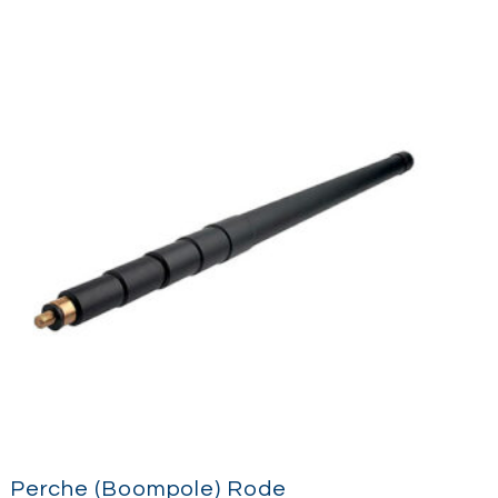
7X Podcast XLR
nitorização Sennheiser HD 280 Pro
e (tripé ou braço, qualquer variação)
abalho otimizado, portátil e de nível
dcasts, entrevistas, pequenos painéis,
es de campo.
Perche (Boompole) Rode