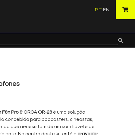
PT
EN
·
rofones
om F8n Pro & ORCA OR-28
é uma solução
o concebida para podcasters, cineastas,
ampo que necessitam de um som fiável e de
biente. No centro deste kit está o
gravador