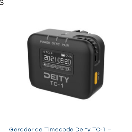
s
3 × Microfones Shure MV
1 × Auscultadores de Mo
3 × Cabos XLR de 10m
3 × Suportes de Microfon
Este kit oferece um fluxo de tr
profissional, perfeito para po
sessões de música e gravaçõ
Gerador de Timecode Deity TC-1 –