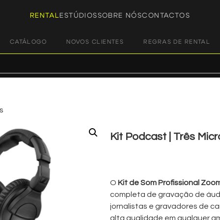
RENTAL
ESTÚDIOS
SOBRE NÓS
CONTACTOS
CATÁLOGO
NOVOS CLIENTES
REGRAS DE RENTAL
s
Kit Podcast | Três Mic
€
60,50
+ 23% VAT
O
Kit de Som Profissional Zo
completa de gravação de áudi
jornalistas e gravadores de c
alta qualidade em qualquer am