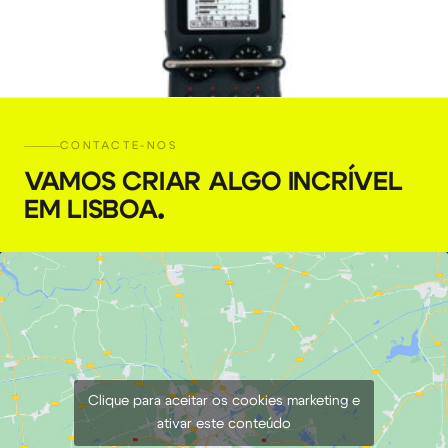
CONTACTE-NOS
VAMOS CRIAR ALGO INCRÍVEL
EM LISBOA
.
Monitor TVLogic 18,5″ TSM-182W
€
15,00
+ 23% VAT
Clique para aceitar os cookies marketing e
ativar este conteúdo