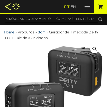
PT
EN
·
Home
»
Produtos
»
Som
»
Gerador de Timecode Deity
TC-1 – Kit de 3 Unidades