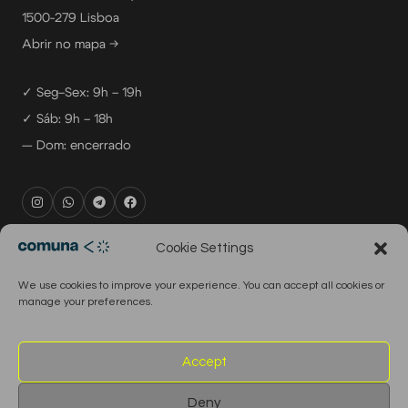
1500-279 Lisboa
Abrir no mapa →
✓ Seg–Sex: 9h – 19h
✓ Sáb: 9h – 18h
— Dom: encerrado
rental@comuna.pt
Cookie Settings
studio@comuna.pt
We use cookies to improve your experience. You can accept all cookies or
production@comuna.pt
manage your preferences.
info@comuna.pt
+351-965-696-003
Accept
Deny