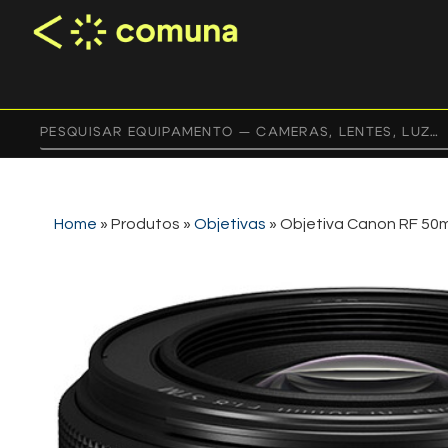
Home
»
Produtos
»
Objetivas
»
Objetiva Canon RF 50