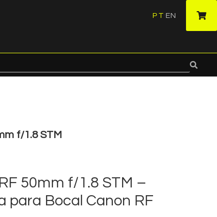
PT
EN
·
mm f/1.8 STM
 RF 50mm f/1.8 STM –
 para Bocal Canon RF