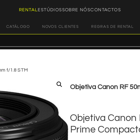
RENTAL
ESTÚDIOS
SOBRE NÓS
CONTACTOS
CATÁLOGO
NOVOS CLIENTES
REGRAS DE RENTAL
mm f/1.8 STM
Objetiva Canon RF 50
€
25,00
+ 23% VAT
Objetiva Canon
Prime Compacta