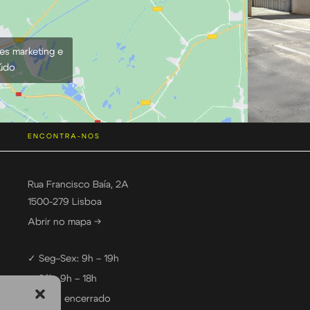
ies marketing e
eúdo
ENCONTRA-NOS
Rua Francisco Baía, 2A
1500-279 Lisboa
Abrir no mapa →
✓ Seg–Sex: 9h – 19h
✓ Sáb: 9h – 18h
— Dom: encerrado