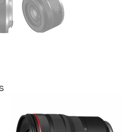
Distância mínima de foc
Bocal RF
– otimizado par
Ideal Para:
Retratos com bokeh cr
Fotografia de rua e doc
Vídeo handheld em baixa
Viagens ou uso em gimba
s
Visuais cinematográficos