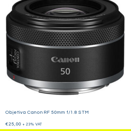
Objetiva Canon RF 50mm f/1.8 STM
€
25,00
+ 23% VAT