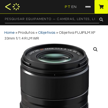
PT
EN
·
Home
»
Produtos
»
Objetivas
»
Objetiva FUJIFILM XF
33mm f/1.4 R LM WR