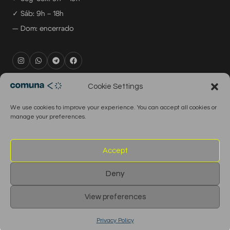
✓ Sáb: 9h – 18h
— Dom: encerrado
rental@comuna.pt
Cookie Settings
studio@comuna.pt
We use cookies to improve your experience. You can accept all cookies or
production@comuna.pt
manage your preferences.
info@comuna.pt
+351-965-696-003
Accept
Deny
© 2026 Comuna Rental House · Todos os direitos reservados
View preferences
English
Português
Privacy Policy