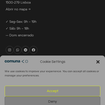
1500-279 Lisboa
Abrir no mapa →
✓ Seg–Sex: 9h – 19h
✓ Sáb: 9h – 18h
— Dom: encerrado
rental@comuna.pt
Cookie Settings
studio@comuna.pt
We use cookies to improve your experience. You can accept all cookies or
production@comuna.pt
manage your preferences.
info@comuna.pt
+351-965-696-003
Accept
Deny
© 2026 Comuna Rental House · Todos os direitos reservados