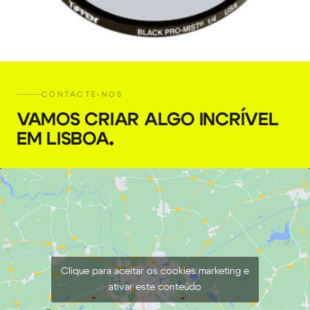
Filtro Tiffen 77mm Black Pro-Mist 1/4
CONTACTE-NOS
VAMOS CRIAR ALGO INCRÍVEL
€
6,00
+ 23% VAT
EM LISBOA
.
Clique para aceitar os cookies marketing e
ativar este conteúdo