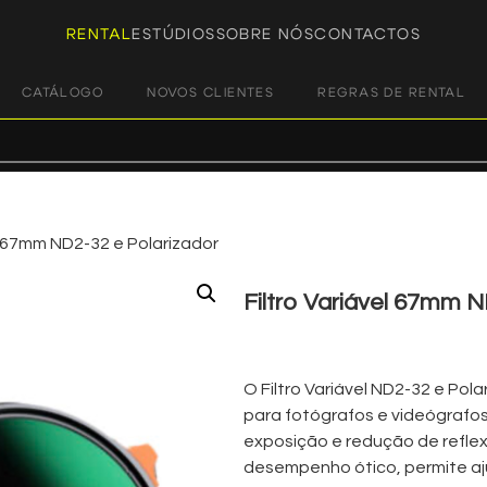
RENTAL
ESTÚDIOS
SOBRE NÓS
CONTACTOS
CATÁLOGO
NOVOS CLIENTES
REGRAS DE RENTAL
el 67mm ND2-32 e Polarizador
Filtro Variável 67mm N
€
7,00
+ 23% VAT
O Filtro Variável ND2-32 e Pol
para fotógrafos e videógrafo
exposição e redução de refle
desempenho ótico, permite aju