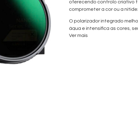
oferecendo controlo criativo 
comprometer a cor ou a nitide
O polarizador integrado melhor
água e intensifica as cores, s
Ver mais
arquitetura. Leve e durável, o f
objetivas de rosca 67mm.