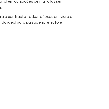
total em condições de muita luz sem
z.
a o contraste, reduz reflexos em vidro e
endo ideal para paisagem, retrato e
iltro é fácil de instalar e compatível com