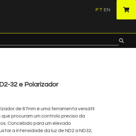
PT
EN
·
D2-32 e Polarizador
arizador de 67mm é uma ferramenta versátil
s que procuram um controlo preciso da
xos. Concebido para um elevado
star a intensidade da luz de ND2 a ND32,