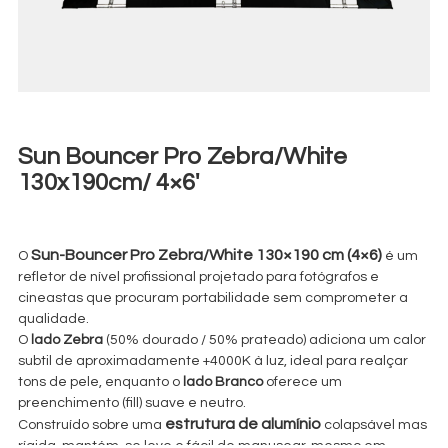
Sun Bouncer Pro Zebra/White
130x190cm/ 4×6′
€
20,00
+ 23% VAT
Sun-Bouncer Pro Zebra/White 130×190 cm (4×6)
O
é um
refletor de nível profissional projetado para fotógrafos e
cineastas que procuram portabilidade sem comprometer a
qualidade.
O
lado Zebra
(50% dourado / 50% prateado) adiciona um calor
subtil de aproximadamente +4000K à luz, ideal para realçar
tons de pele, enquanto o
lado Branco
oferece um
preenchimento (fill) suave e neutro.
estrutura de alumínio
Construído sobre uma
colapsável mas
rígida, mantém-se leve e fácil de manusear, mesmo em