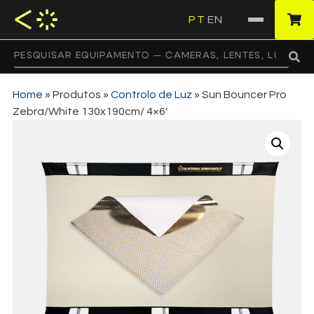
PT
EN
·
Home
»
Produtos
»
Controlo de Luz
»
Sun Bouncer Pro
Zebra/White 130x190cm/ 4×6′