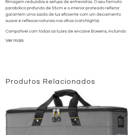
filmagem reduzidos e setups de entrevistas. O seu formato
parabólico profundo de 55cm e o interior prateado refletor
garantem uma saída de luz eficiente com um decaimento
suave e reflexos naturais nos olhos (catchlights).
Compatível com todas as luzes de encaixe Bowens, incluindo
Aputure LS 200x
LS 300d II
as
e
, é a escolha ideal para
Ver mais
cineastas e fotógrafos que necessitam de resultados
profissionais em movimento.
A Light Dome Mini II inclui dois níveis de difusão, uma grelha
(grid) de 40° para controlo direcional e um suporte de gelatinas
para flexibilidade criativa — tudo num design leve e de
Produtos Relacionados
montagem rápida.