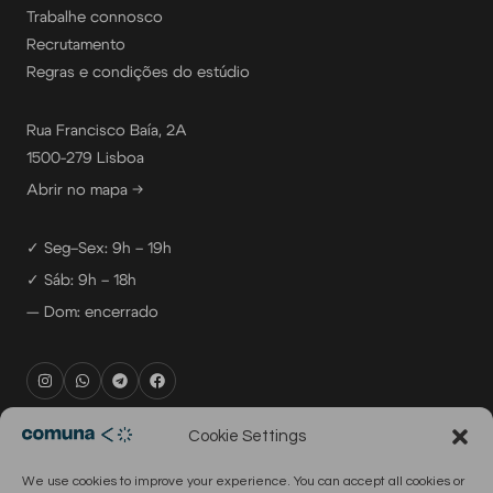
Trabalhe connosco
Recrutamento
Regras e condições do estúdio
Rua Francisco Baía, 2A
1500-279 Lisboa
Abrir no mapa →
✓ Seg–Sex: 9h – 19h
✓ Sáb: 9h – 18h
— Dom: encerrado
rental@comuna.pt
Cookie Settings
studio@comuna.pt
We use cookies to improve your experience. You can accept all cookies or
production@comuna.pt