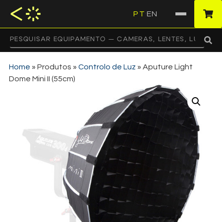
PT
EN
·
Home
»
Produtos
»
Controlo de Luz
»
Aputure Light
Dome Mini II (55cm)