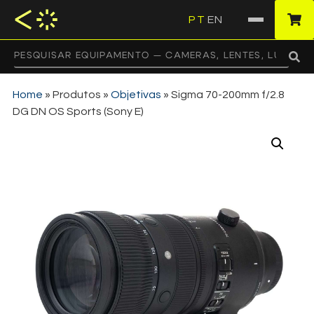
PT
EN
·
Home
»
Produtos
»
Objetivas
»
Sigma 70-200mm f/2.8
DG DN OS Sports (Sony E)