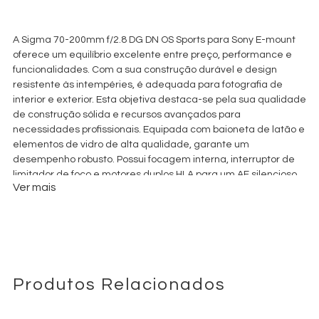
€
59,00
+ 23% VAT
A Sigma 70-200mm f/2.8 DG DN OS Sports para Sony E-mount
oferece um equilíbrio excelente entre preço, performance e
funcionalidades. Com a sua construção durável e design
resistente às intempéries, é adequada para fotografia de
interior e exterior. Esta objetiva destaca-se pela sua qualidade
de construção sólida e recursos avançados para
necessidades profissionais. Equipada com baioneta de latão e
elementos de vidro de alta qualidade, garante um
desempenho robusto. Possui focagem interna, interruptor de
limitador de foco e motores duplos HLA para um AF silencioso,
Ver mais
rápido e fiável. Inclui anel de tripé e sapata compatível com
Arca Swiss.
Produtos Relacionados