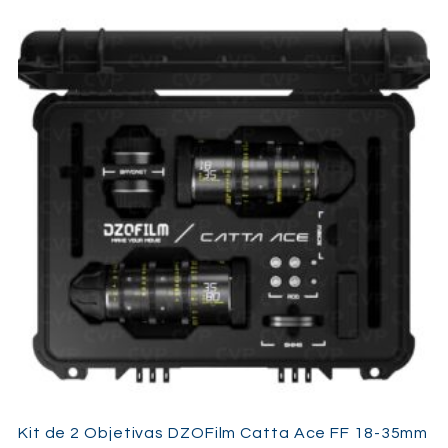
Ciência de cor Zeiss/ARRI
– tons de pele naturais e
contraste perfeito
As
Ultra Primes
são a escolha de confiança para
cinematógrafos em todo o mundo pela sua fiabilidade e
carácter de imagem — oferecendo ótica nítida e limpa sem
parecer clínica. Perfeitas para publicidade, ficção,
documentários e videoclipes.
Kit de 2 Objetivas DZOFilm Catta Ace FF 18-35mm