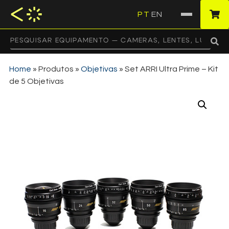
PT
EN
·
Home
»
Produtos
»
Objetivas
»
Set ARRI Ultra Prime – Kit
de 5 Objetivas