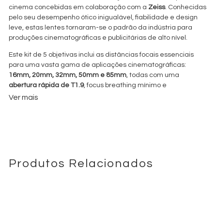
cinema concebidas em colaboração com a
Zeiss
. Conhecidas
pelo seu desempenho ótico inigualável, fiabilidade e design
leve, estas lentes tornaram-se o padrão da indústria para
produções cinematográficas e publicitárias de alto nível.
Este kit de 5 objetivas inclui as distâncias focais essenciais
para uma vasta gama de aplicações cinematográficas:
16mm, 20mm, 32mm, 50mm e 85mm
, todas com uma
abertura rápida de T1.9
, focus breathing mínimo e
renderização de cor consistente em todo o set.
Ver mais
Com
bocal PL
, são compatíveis com a maioria das câmaras de
linha ARRI Alexa
RED
Sony
cinema profissionais, incluindo a
,
,
VENICE
, Canon C500 Mk II e outras. O seu corpo robusto, a
rotação de foco de 300° e as posições de engrenagem
padronizadas tornam-nas ideais para uso com follow focus,
Produtos Relacionados
motores remotos e matte boxes.
Distâncias Focais Incluídas:
16mm T1.9
– grande angular com distorção mínima