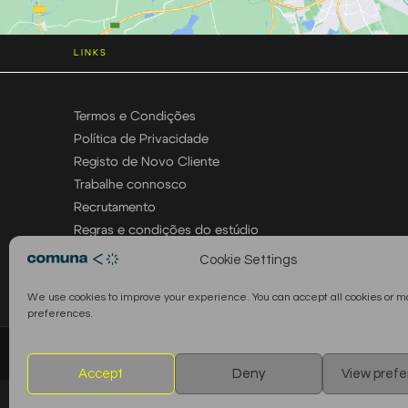
LINKS
Termos e Condições
Política de Privacidade
Registo de Novo Cliente
Trabalhe connosco
Recrutamento
Regras e condições do estúdio
Cookie Settings
We use cookies to improve your experience. You can accept all cookies or 
preferences.
© 2026 Comuna Rental House · Todos os direitos reservados
Accept
Deny
View pref