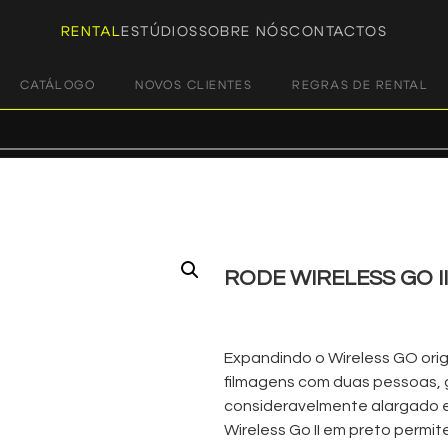
RENTAL
ESTÚDIOS
SOBRE NÓS
CONTACTOS
CATÁLOGO
NOVOS CLIENTES
REGRAS DE RENTAL
RODE WIRELESS GO II
€
15,00
+ 23% VAT
Expandindo o Wireless GO ori
filmagens com duas pessoas, 
consideravelmente alargado e 
Wireless Go II em preto permite