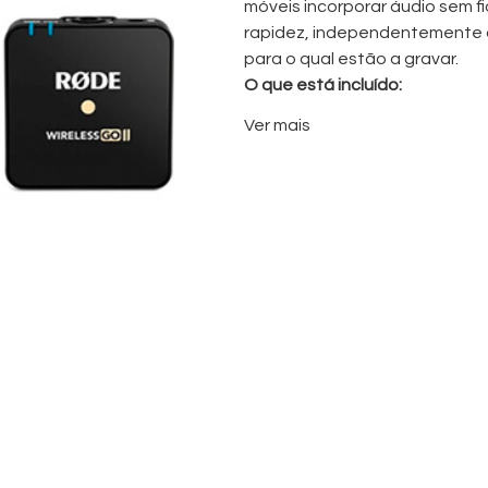
móveis incorporar áudio sem f
rapidez, independentemente do
para o qual estão a gravar.
O que está incluído:
Ver mais
2x Microfones de lapela
Emissor (transmitter)
2x Recetores (receiver)
Saco de transporte (Soft