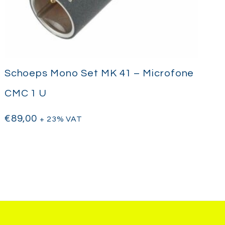
Schoeps Mono Set MK 41 – Microfone
CMC 1 U
€
89,00
+ 23% VAT