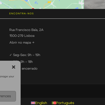
ENCONTRA-NOS
Rua Francisco Baía, 2A
1500-279 Lisboa
Abrir no mapa →
✓ Seg–Sex: 9h – 19h
✓ Sáb: 9h – 18h
— Dom: encerrado
manage your
erences
English
Português