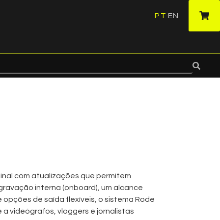
PT
EN
·
ginal com atualizações que permitem
gravação interna (onboard), um alcance
opções de saída flexíveis, o sistema Rode
 a videógrafos, vloggers e jornalistas