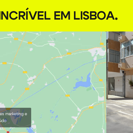
NCRÍVEL EM LISBOA
.
ies marketing e
eúdo