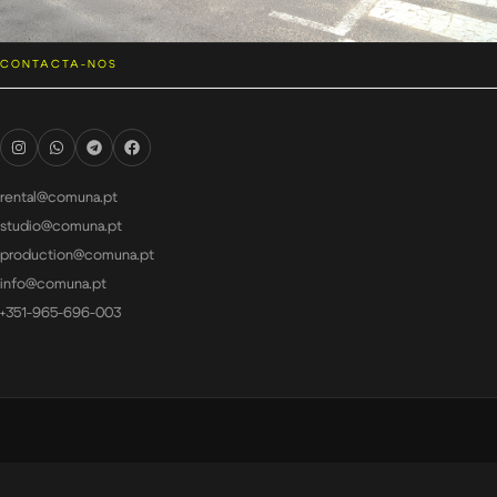
CONTACTA-NOS
rental@comuna.pt
studio@comuna.pt
production@comuna.pt
info@comuna.pt
+351-965-696-003