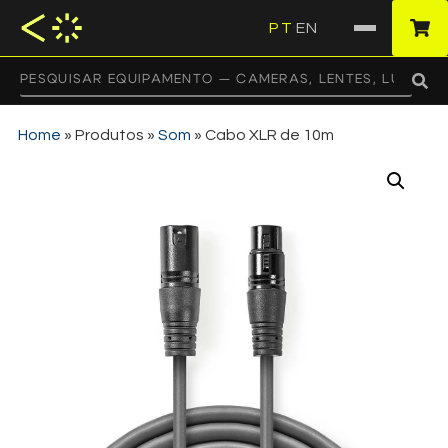
PT
EN
·
Home
»
Produtos
»
Som
»
Cabo XLR de 10m