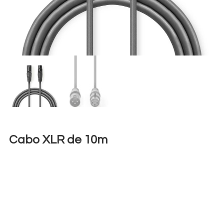
Cabo XLR de 10m
€
5,00
+ 23% VAT