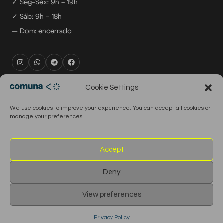
✓ Seg–Sex: 9h – 19h
✓ Sáb: 9h – 18h
— Dom: encerrado
rental@comuna.pt
Cookie Settings
studio@comuna.pt
We use cookies to improve your experience. You can accept all cookies or
production@comuna.pt
manage your preferences.
info@comuna.pt
+351-965-696-003
Accept
Deny
© 2026 Comuna Rental House · Todos os direitos reservados
View preferences
English
Português
Privacy Policy