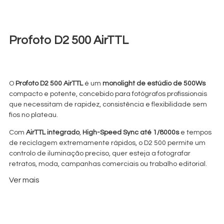
Profoto D2 500 AirTTL
€
40,00
+ 23% VAT
O
Profoto D2 500 AirTTL
é um
monolight de estúdio de 500Ws
compacto e potente, concebido para fotógrafos profissionais
que necessitam de rapidez, consistência e flexibilidade sem
fios no plateau.
Com
AirTTL integrado
,
High-Speed Sync até 1/8000s
e tempos
de reciclagem extremamente rápidos, o D2 500 permite um
controlo de iluminação preciso, quer esteja a fotografar
retratos, moda, campanhas comerciais ou trabalho editorial.
Ver mais
Em comparação com os sistemas alimentados a bateria, o D2
é construído para
fluxos de trabalho de produção de estúdio
de alto volume
, onde a fiabilidade importa mais do que a
portabilidade.