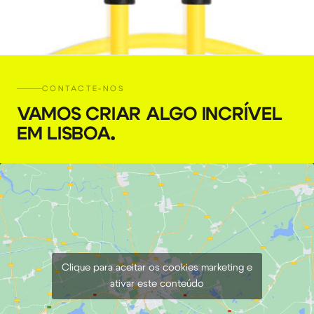
CONTACTE-NOS
VAMOS CRIAR ALGO INCRÍVEL
EM LISBOA
.
Cabo Tethering USB-C 90º – 5M
€
6,00
+ 23% VAT
Clique para aceitar os cookies marketing e
ativar este conteúdo