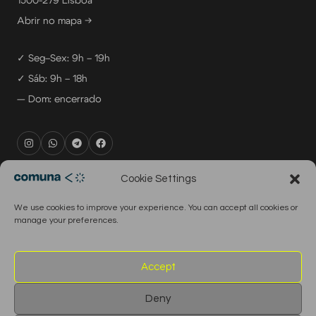
1500-279 Lisboa
Abrir no mapa →
✓ Seg–Sex: 9h – 19h
✓ Sáb: 9h – 18h
— Dom: encerrado
rental@comuna.pt
Cookie Settings
studio@comuna.pt
We use cookies to improve your experience. You can accept all cookies or
production@comuna.pt
manage your preferences.
info@comuna.pt
+351-965-696-003
Accept
Deny
© 2026 Comuna Rental House · Todos os direitos reservados