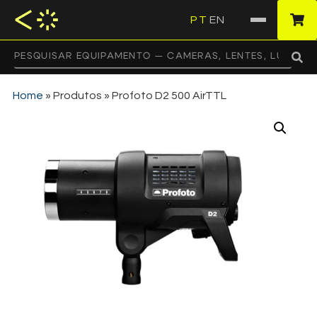
PT
EN
·
Home
»
Produtos
»
Profoto D2 500 AirTTL