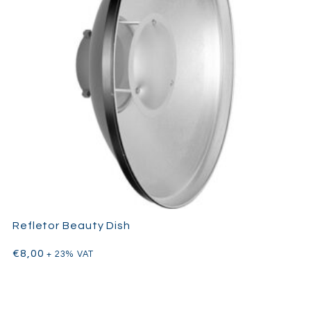
plateau.
Desenhado especificamente para câmaras Sony, o Profoto
A10 AirTTL integra-se perfeitamente em kits de iluminação
profissional que exigem velocidade, portabilidade e um
desempenho de output consistente.
Refletor Beauty Dish
€
8,00
+ 23% VAT