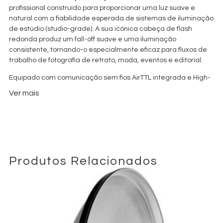
profissional construído para proporcionar uma luz suave e
natural com a fiabilidade esperada de sistemas de iluminação
de estúdio (studio-grade). A sua icónica cabeça de flash
redonda produz um fall-off suave e uma iluminação
consistente, tornando-o especialmente eficaz para fluxos de
trabalho de fotografia de retrato, moda, eventos e editorial.
Equipado com comunicação sem fios AirTTL integrada e High-
Speed Sync (HSS), o Profoto A10 permite um controlo perfeito
Ver mais
de múltiplas luzes Profoto, tanto on-camera como off-camera.
A conetividade Bluetooth AirX permite o disparo por
smartphone e atualizações de firmware através da aplicação
Profoto, adicionando flexibilidade a ambientes híbridos de
fotografia e vídeo.
Alimentado por uma bateria de iões de lítio recarregável de
Produtos Relacionados
alta capacidade, capaz de fornecer aproximadamente 450
disparos na potência máxima com um tempo de reciclagem
(recycle time) de cerca de 1 segundo, o A10 garante um
desempenho fiável durante sessões de produção exigentes. O
sistema de montagem magnética suporta os modificadores
de luz (light-shaping tools) Profoto Clic para trocas rápidas no