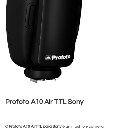
Profoto A10 Air TTL Sony
€
30,00
+ 23% VAT
O
Profoto A10 AirTTL para Sony
é um flash on-camera