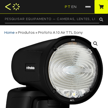
PT
EN
·
Home
»
Produtos
»
Profoto A10 Air TTL Sony