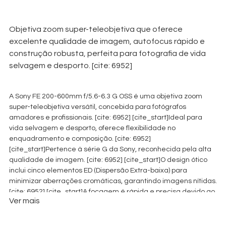
€
80,00
+ 23% VAT
Objetiva zoom super-teleobjetiva que oferece
excelente qualidade de imagem, autofocus rápido e
construção robusta, perfeita para fotografia de vida
selvagem e desporto. [cite: 6952]
A Sony FE 200-600mm f/5.6-6.3 G OSS é uma objetiva zoom
super-teleobjetiva versátil, concebida para fotógrafos
amadores e profissionais. [cite: 6952] [cite_start]Ideal para
vida selvagem e desporto, oferece flexibilidade no
enquadramento e composição. [cite: 6952]
[cite_start]Pertence à série G da Sony, reconhecida pela alta
qualidade de imagem. [cite: 6952] [cite_start]O design ótico
inclui cinco elementos ED (Dispersão Extra-baixa) para
minimizar aberrações cromáticas, garantindo imagens nítidas.
[cite: 6952] [cite_start]A focagem é rápida e precisa devido ao
Ver mais
sistema Direct Drive Super Sonic Wave Motor (DDSSM). [cite:
6952] [cite_start]O sistema de estabilização Optical
SteadyShot (OSS) compensa a vibração da câmara,