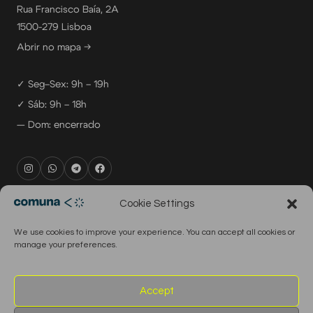
Rua Francisco Baía, 2A
1500-279 Lisboa
Abrir no mapa →
✓ Seg–Sex: 9h – 19h
✓ Sáb: 9h – 18h
— Dom: encerrado
rental@comuna.pt
Cookie Settings
studio@comuna.pt
We use cookies to improve your experience. You can accept all cookies or
production@comuna.pt
manage your preferences.
info@comuna.pt
+351-965-696-003
Accept