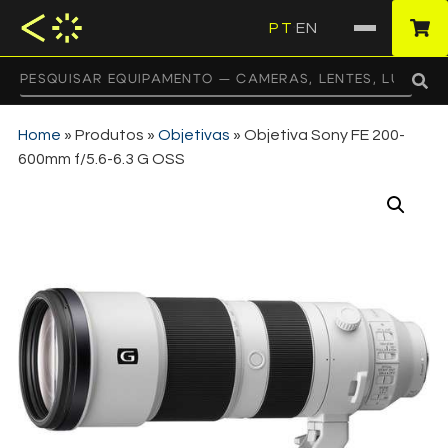
PT
EN
·
Home
»
Produtos
»
Objetivas
»
Objetiva Sony FE 200-
600mm f/5.6-6.3 G OSS