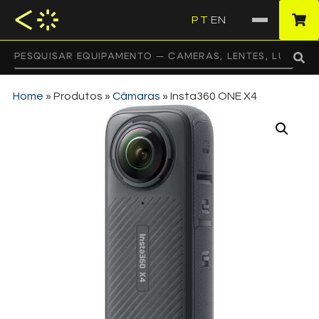
PT
EN
·
Home
»
Produtos
»
Câmaras
»
Insta360 ONE X4