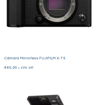
Vídeo Cinematográfico H.265 8K30/5.7K60 360°
Reenquadramento em Pós-Produção, Maior Autonomia
Design Robusto, Proteções de Lente Removíveis
Controlo por Gestos, Modos de Lente Única ou Dupla
Bullet Time 5.7K120, Time-Lapse 11K
Estabilização FlowState, Horizon Lock
Impermeável até 10m, Fotos de 72MP
App com Suite de Edição e Efeitos
Funcionalidade Selfie Stick Invisível
Câmara Mirrorless FUJIFILM X-T5
€
65,00
+ 23% VAT