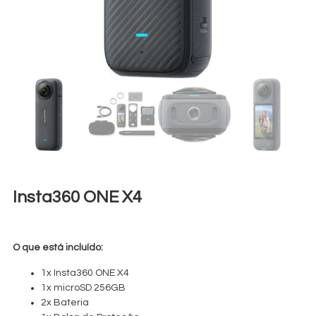
Insta360 ONE X4
€
25,00
+ 23% VAT
O que está incluído:
1x Insta360 ONE X4
1x microSD 256GB
2x Bateria