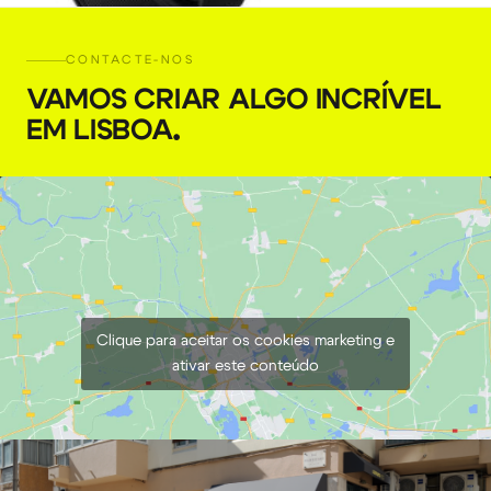
CONTACTE-NOS
VAMOS CRIAR ALGO INCRÍVEL
EM LISBOA
.
Canon RF 24-70 mm, F2.8L IS USM
€
50,00
+ 23% VAT
Clique para aceitar os cookies marketing e
ativar este conteúdo