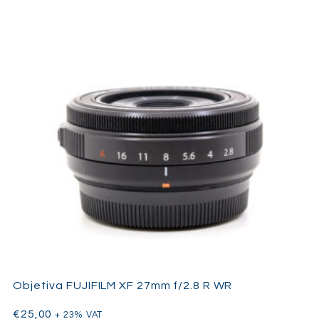
Construída com um corpo robusto em liga de magnésio e
selagem completa contra intempéries, é uma escolha fiável
para ambientes exteriores exigentes. Inclui botões de bloqueio
de focagem personalizáveis e interruptor DMF (Focagem
Manual Direta) permanente para maior controlo e flexibilidade.
Objetiva FUJIFILM XF 27mm f/2.8 R WR
€
25,00
+ 23% VAT