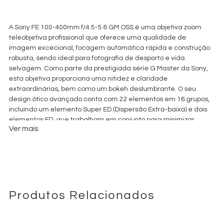
€
80,00
+ 23% VAT
A Sony FE 100-400mm f/4.5-5.6 GM OSS é uma objetiva zoom
teleobjetiva profissional que oferece uma qualidade de
imagem excecional, focagem automática rápida e construção
robusta, sendo ideal para fotografia de desporto e vida
selvagem. Como parte da prestigiada série G Master da Sony,
esta objetiva proporciona uma nitidez e claridade
extraordinárias, bem como um bokeh deslumbrante. O seu
design ótico avançado conta com 22 elementos em 16 grupos,
incluindo um elemento Super ED (Dispersão Extra-baixa) e dois
elementos ED, que trabalham em conjunto para minimizar
Ver mais
aberrações cromáticas e garantir alta resolução e contraste
em toda a amplitude do zoom. O revestimento Nano AR da
Sony reduz ainda mais os reflexos (flare) e o efeito de
fantasma (ghosting). Está equipada com um sistema de AF
rápido e preciso, impulsionado por uma combinação de motor
DDSSM (Direct Drive Super Sonic Wave Motor) e um motor linear
duplo, crucial para captar temas em movimento rápido. O
Produtos Relacionados
sistema de estabilização Optical SteadyShot (OSS) ajuda a
reduzir a vibração da câmara para imagens nítidas sem tripé.