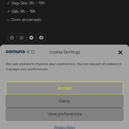
✓ Seg–Sex: 9h – 19h
✓ Sáb: 9h – 18h
— Dom: encerrado
rental@comuna.pt
Cookie Settings
studio@comuna.pt
We use cookies to improve your experience. You can accept all cookies or
production@comuna.pt
manage your preferences.
info@comuna.pt
+351-965-696-003
Accept
Deny
© 2026 Comuna Rental House · Todos os direitos reservados
View preferences
English
Português
Privacy Policy