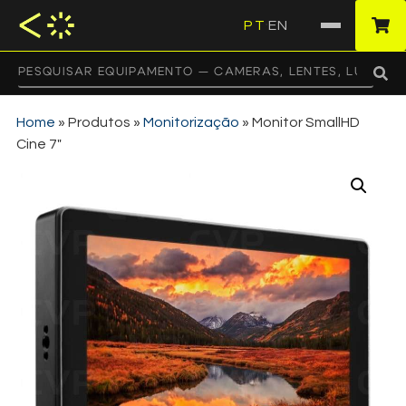
PT
EN
·
Home
»
Produtos
»
Monitorização
»
Monitor SmallHD
Cine 7″