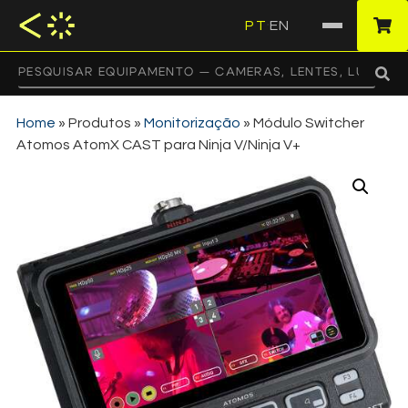
PT
EN
·
Home
»
Produtos
»
Monitorização
»
Módulo Switcher
Atomos AtomX CAST para Ninja V/Ninja V+