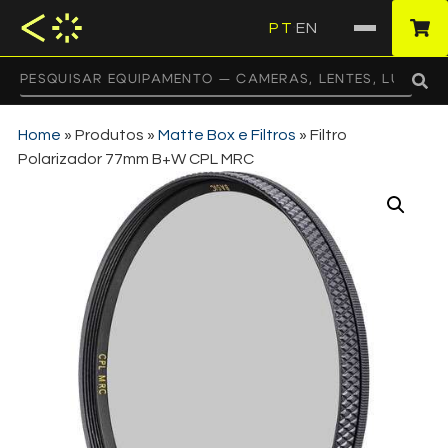
PT
EN
·
Home
»
Produtos
»
Matte Box e Filtros
»
Filtro
Polarizador 77mm B+W CPL MRC