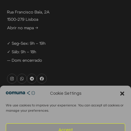
Rua Francisco Baía, 2A
1500-279 Lisboa
Abrir no mapa →
✓ Seg–Sex: 9h – 19h
✓ Sáb: 9h – 18h
— Dom: encerrado
rental@comuna.pt
Cookie Settings
studio@comuna.pt
We use cookies to improve your experience. You can accept all cookies or
production@comuna.pt
manage your preferences.
info@comuna.pt
+351-965-696-003
Accept