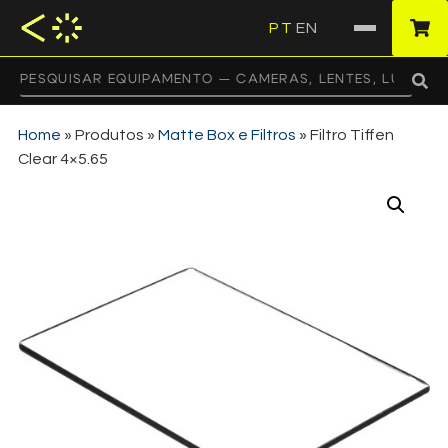
PT
EN
·
Home
»
Produtos
»
Matte Box e Filtros
»
Filtro Tiffen
Clear 4×5.65