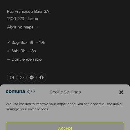
Rua Francisco Baía, 2A
1500-279 Lisboa
Abrir no mapa →
✓ Seg–Sex: 9h – 19h
✓ Sáb: 9h – 18h
— Dom: encerrado
rental@comuna.pt
Cookie Settings
studio@comuna.pt
We use cookies to improve your experience. You can accept all cookies or
production@comuna.pt
manage your preferences.
info@comuna.pt
+351-965-696-003
Accept