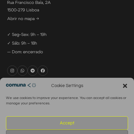
Rua Francisco Baía, 2A
1500-279 Lisboa
Abrir no mapa →
✓ Seg–Sex: 9h – 19h
✓ Sáb: 9h – 18h
— Dom: encerrado
rental@comuna.pt
Cookie Settings
studio@comuna.pt
We use cookies to improve your experience. You can accept all cookies or
production@comuna.pt
manage your preferences.
info@comuna.pt
+351-965-696-003
Accept