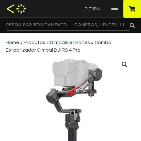
PT
EN
·
Home
»
Produtos
»
Gimbals e Drones
»
Combo
Estabilizador Gimbal DJI RS 4 Pro