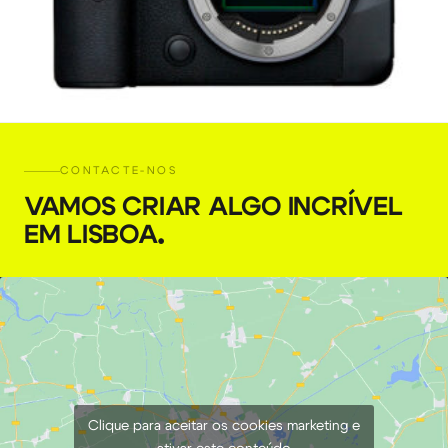
CONTACTE-NOS
Câmara Mirrorless Canon EOS R6 RF
VAMOS CRIAR ALGO INCRÍVEL
EM LISBOA
.
€
59,00
+ 23% VAT
Clique para aceitar os cookies marketing e