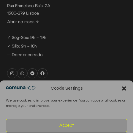
Rua Francisco Baía, 2A
1500-279 Lisboa
Abrir no mapa →
✓ Seg–Sex: 9h – 19h
✓ Sáb: 9h – 18h
— Dom: encerrado
rental@comuna.pt
Cookie Settings
studio@comuna.pt
We use cookies to improve your experience. You can accept all cookies or
production@comuna.pt
manage your preferences.
info@comuna.pt
+351-965-696-003
Accept