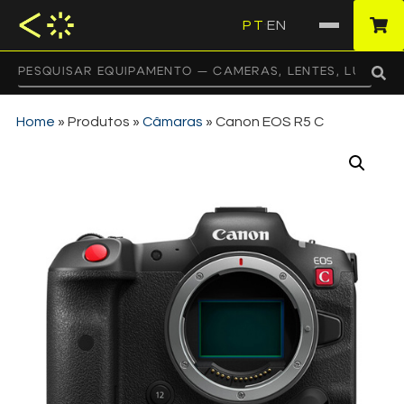
PT
EN
·
Home
»
Produtos
»
Câmaras
»
Canon EOS R5 C