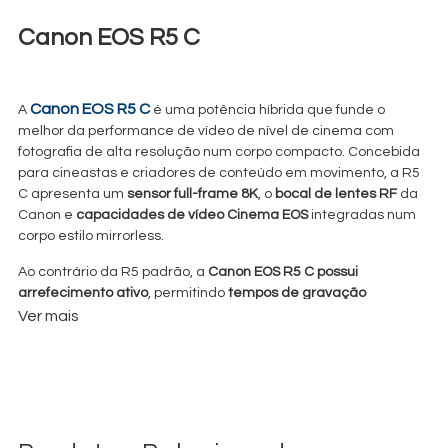
Canon EOS R5 C
€
125,00
+ 23% VAT
Canon EOS R5 C
A
é uma potência híbrida que funde o
melhor da performance de vídeo de nível de cinema com
fotografia de alta resolução num corpo compacto. Concebida
para cineastas e criadores de conteúdo em movimento, a R5
C apresenta um
sensor full-frame 8K
, o
bocal de lentes RF
da
Canon e
capacidades de vídeo Cinema EOS
integradas num
corpo estilo mirrorless.
Ao contrário da R5 padrão, a
Canon EOS
R5 C possui
arrefecimento ativo
, permitindo
tempos de gravação
ilimitados
, mesmo em 8K RAW. Suporta
Cinema RAW Light de
Ver mais
12 bits interno
, bem como os formatos
XF-AVC
e
MP4
—
oferecendo aos profissionais opções robustas para fluxos de
trabalho de vídeo high-end.
Com
Dual Pixel CMOS AF
,
Canon Log 3
e suporte para
4K até
120fps
, a EOS R5 C é uma câmara pronta para produção, ideal