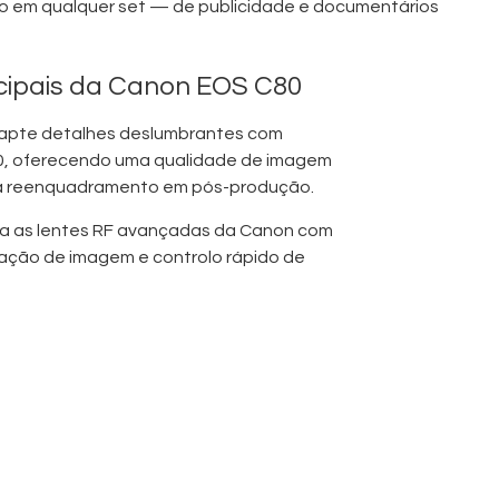
 uso em qualquer set — de publicidade e documentários
ncipais da Canon EOS C80
apte detalhes deslumbrantes com
0, oferecendo uma qualidade de imagem
ra reenquadramento em pós-produção.
a as lentes RF avançadas da Canon com
lização de imagem e controlo rápido de
OS
– Autofoco contínuo rápido, preciso e
e temas (tracking), mesmo em condições
ma Dinâmica
– Mais de 16 stops de gama
e cor precisa e flexibilidade na pós-