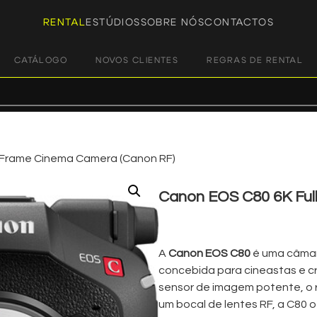
RENTAL
ESTÚDIOS
SOBRE NÓS
CONTACTOS
CATÁLOGO
NOVOS CLIENTES
REGRAS DE RENTAL
-Frame Cinema Camera (Canon RF)
Canon EOS C80 6K Ful
€
175,00
+ 23% VAT
A
Canon EOS C80
é uma câmara
concebida para cineastas e c
sensor de imagem potente, o 
um bocal de lentes RF, a C80