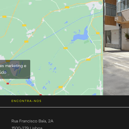
ies marketing e
eúdo
ENCONTRA-NOS
Rua Francisco Baía, 2A
1500-279 Lisboa