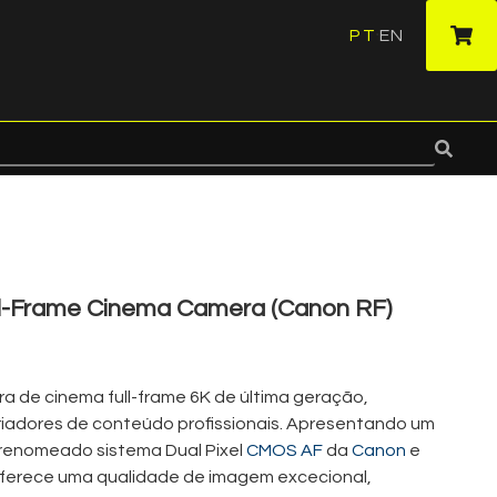
PT
EN
·
l-Frame Cinema Camera (Canon RF)
 de cinema full-frame 6K de última geração,
riadores de conteúdo profissionais. Apresentando um
renomeado sistema Dual Pixel
CMOS AF
da
Canon
e
 oferece uma qualidade de imagem excecional,