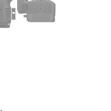
Conetividade Profissiona
áudio XLR, USB-C e I/O 
em fluxos de trabalho pro