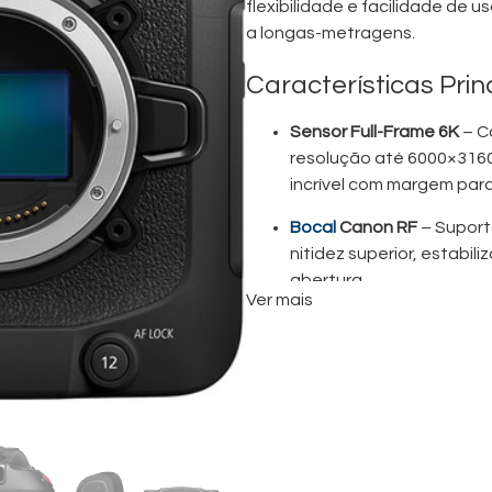
flexibilidade e facilidade de
a longas-metragens.
Características Pri
Sensor Full-Frame 6K
– C
resolução até 6000×316
incrível com margem pa
Bocal
Canon RF
– Suport
nitidez superior, estabi
abertura.
Ver mais
Autofoco Dual Pixel CM
suave com seguimento d
desafiantes.
Canon Log 3 e Ampla Ga
dinâmica para gradação d
produção.