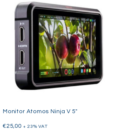
nal, ideal para cinema, televisão, live
 corporativo.
ipal de câmara, link de monitorização ou
ura de broadcast maior, o cabo SDI 12G 4K
ade e o desempenho que os profissionais
Monitor Atomos Ninja V 5″
€
25,00
+ 23% VAT