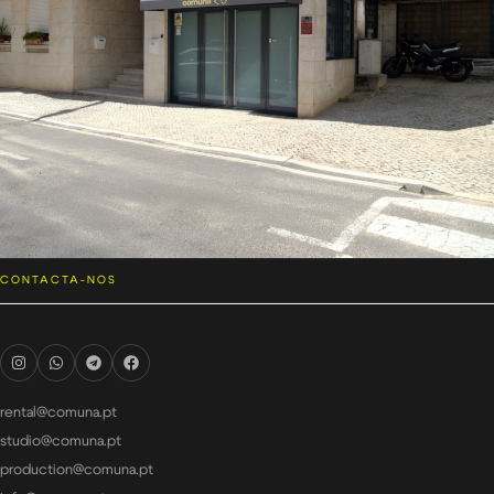
CONTACTA-NOS
rental@comuna.pt
studio@comuna.pt
production@comuna.pt