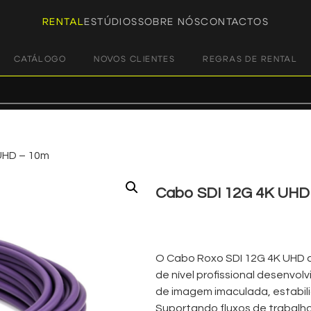
RENTAL
ESTÚDIOS
SOBRE NÓS
CONTACTOS
CATÁLOGO
NOVOS CLIENTES
REGRAS DE RENTAL
UHD – 10m
Cabo SDI 12G 4K UHD
€
8,00
+ 23% VAT
O Cabo Roxo SDI 12G 4K UHD d
de nível profissional desenvo
de imagem imaculada, estabilid
Suportando fluxos de trabalho