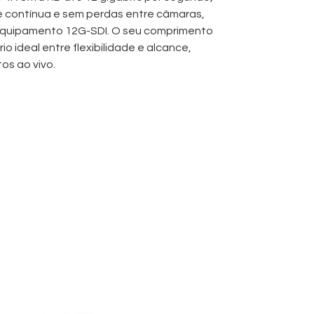
 contínua e sem perdas entre câmaras,
 equipamento 12G-SDI. O seu comprimento
io ideal entre flexibilidade e alcance,
os ao vivo.
la e conectores BNC de alta qualidade,
roteção contra interferências
requência (EMI/RFI), assegurando sinais de
ntes de produção complexos. O seu design
nte e ao transporte, sendo uma escolha
cast, DITs e equipas de produção.
 não só melhora a identificação visual entre
um fluxo de trabalho profissional e
astreamento de ligações em sets com muito
a montagem e minimizando tempos mortos.
sional, o cabo SDI 12G 4K UHD de 10m
 sistemas de broadcast standard,
DI, 6G-SDI e 3G-SDI. Oferece uma