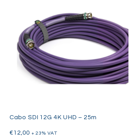
integridade de sinal 4K excecio
streaming e produção de vídeo
Seja utilizado como feed princ
como parte de uma infraestrut
UHD de 10m oferece a fiabilid
esperam.
Cabo SDI 12G 4K UHD – 25m
€
12,00
+ 23% VAT