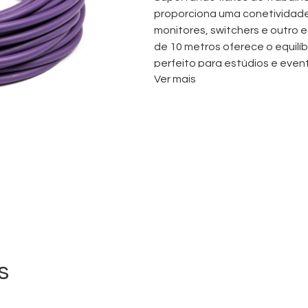
proporciona uma conetividade
monitores, switchers e outro
de 10 metros oferece o equilíbr
perfeito para estúdios e event
Ver mais
Construído com blindagem trip
este cabo garante a máxima p
eletromagnéticas e de rádio f
vídeo limpos mesmo em ambie
robusto resiste ao uso freque
fiável para técnicos de broad
O revestimento roxo distintivo
múltiplos cabos, como reflete 
organizado. Isto facilita o r
equipamento, simplificando 
s
Disponível para aluguer profis
integra-se perfeitamente com
suportando os formatos 12G-S