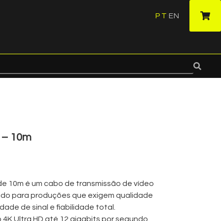
PT
EN
·
 – 10m
e 10m é um cabo de transmissão de vídeo
lvido para produções que exigem qualidade
ade de sinal e fiabilidade total.
 4K Ultra HD até 12 gigabits por segundo,