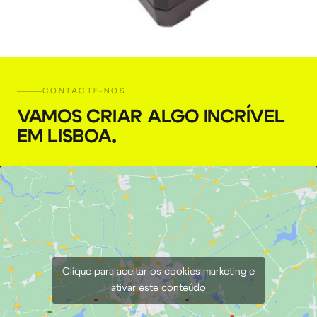
Bateria V-Mount SWIT 180 Wh
CONTACTE-NOS
€
35,00
+ 23% VAT
VAMOS CRIAR ALGO INCRÍVEL
EM LISBOA
.
Clique para aceitar os cookies marketing e
ativar este conteúdo