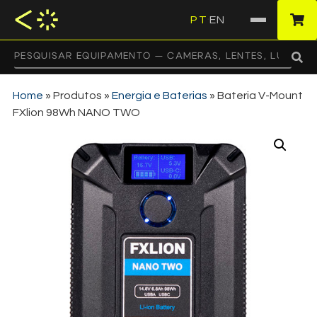
PT
EN
·
Home
»
Produtos
»
Energia e Baterias
»
Bateria V-Mount
FXlion 98Wh NANO TWO