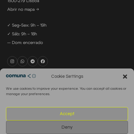
1500-279 Lisboa
Abrir no mapa →
✓ Seg–Sex: 9h – 19h
✓ Sáb: 9h – 18h
— Dom: encerrado
rental@comuna.pt
Cookie Settings
studio@comuna.pt
We use cookies to improve your experience. You can accept all cookies or
production@comuna.pt
manage your preferences.
info@comuna.pt
+351-965-696-003
Accept
Deny
© 2026 Comuna Rental House · Todos os direitos reservados