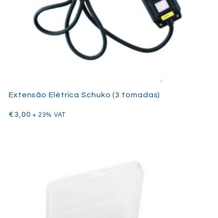
Capacidade Solar
: Convertível em gerador solar com
painéis compatíveis, oferecendo uma opção ecológica
para atividades prolongadas.
Estes atributos tornam a EcoFlow RIVER 2 uma ferramenta
potente e versátil para energia fiável.
Extensão Elétrica Schuko (3 tomadas)
€
3,00
+ 23% VAT