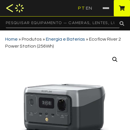
PT
EN
·
Home
»
Produtos
»
Energia e Baterias
»
Ecoflow River 2
Power Station (256Wh)