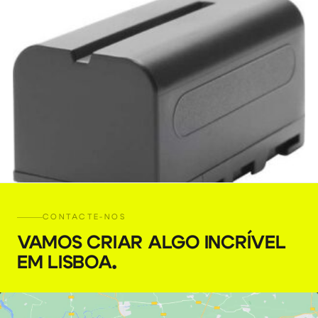
CONTACTE-NOS
VAMOS CRIAR ALGO INCRÍVEL
EM LISBOA
.
Bateria NP-F750
€
3,00
+ 23% VAT