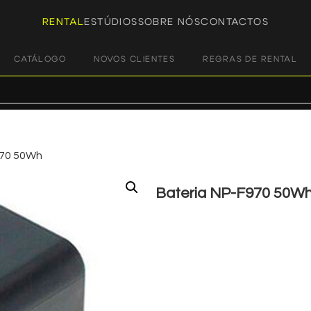
RENTAL
ESTÚDIOS
SOBRE NÓS
CONTACTOS
CATÁLOGO
NOVOS CLIENTES
REGRAS DE RENTAL
970 50Wh
Bateria NP-F970 50W
€
5,00
+ 23% VAT