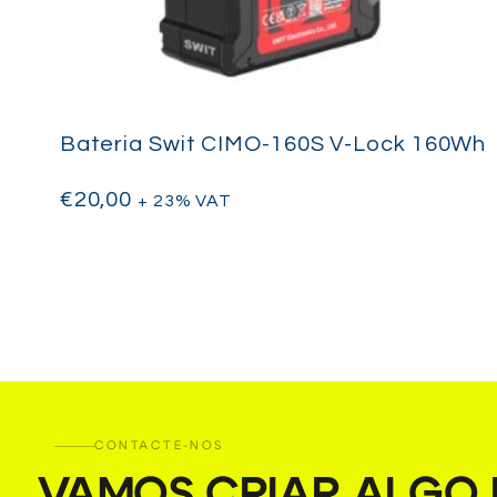
Bateria Swit CIMO-160S V-Lock 160Wh
€
20,00
+ 23% VAT
CONTACTE-NOS
VAMOS CRIAR ALGO I