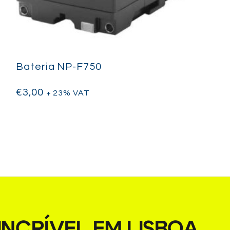
Bateria NP-F750
€
3,00
+ 23% VAT
NCRÍVEL EM LISBOA
.