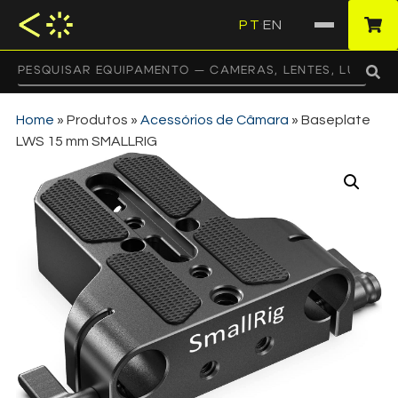
PT
EN
·
Home
»
Produtos
»
Acessórios de Câmara
»
Baseplate
LWS 15 mm SMALLRIG