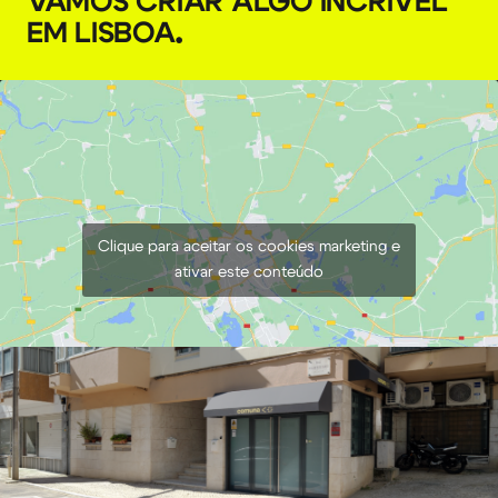
VAMOS CRIAR ALGO INCRÍVEL
EM LISBOA
.
Magic Arm 5.5 polegadas (15 cm)
€
3,00
+ 23% VAT
Clique para aceitar os cookies marketing e
ativar este conteúdo