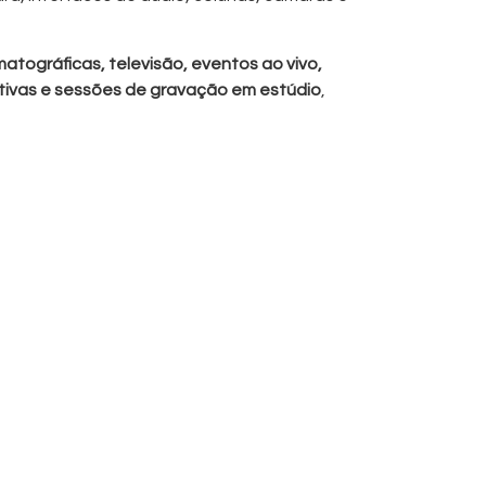
tográficas, televisão, eventos ao vivo,
ivas e sessões de gravação em estúdio
,
rcurso de sinal de áudio seguro e de
cipais
R Macho para Jack
m metal
el
 em estúdio e no terreno (field
ta gama de equipamento de áudio