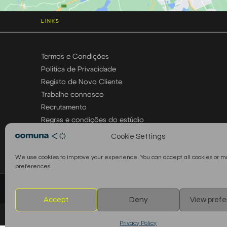
LINKS
Termos e Condições
Política de Privacidade
Registo de Novo Cliente
Trabalhe connosco
Recrutamento
Regras e condições do estúdio
Cookie Settings
We use cookies to improve your experience. You can accept all cookies or 
preferences.
© 2026 Comuna Rental House · Todos os direitos reservados
Accept
Deny
View pref
Privacy Policy