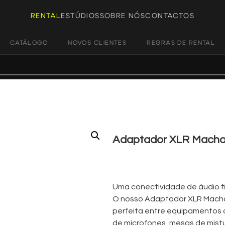
RENTAL
ESTÚDIOS
SOBRE NÓS
CONTACTOS
CATÁLOGO
NOVOS CLIENTES
REGRAS DE RENTAL
Adaptador XLR Macho
€
2,00
+ 23% VAT
Uma conectividade de áudio fi
O nosso Adaptador XLR Macho
perfeita entre equipamentos de
de microfones, mesas de mistu