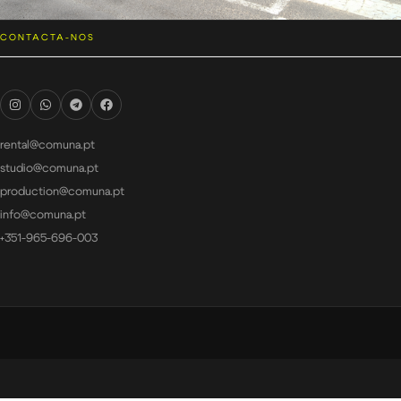
CONTACTA-NOS
rental@comuna.pt
studio@comuna.pt
production@comuna.pt
info@comuna.pt
+351-965-696-003