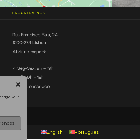
ENCONTRA-NOS
Rua Francisco Baía, 2A
1500-279 Lisboa
Abrir no mapa →
✓ Seg–Sex: 9h – 19h
✓ Sáb: 9h – 18h
— Dom: encerrado
manage your
erences
English
Português