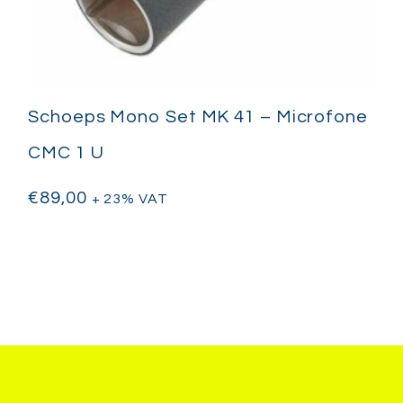
Schoeps Mono Set MK 41 – Microfone
CMC 1 U
€
89,00
+ 23% VAT