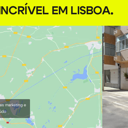
NCRÍVEL EM LISBOA
.
ies marketing e
eúdo