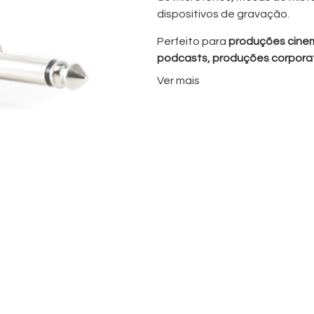
dispositivos de gravação.
Perfeito para
produções cinema
podcasts, produções corporat
este adaptador garante um pe
Ver mais
confiança.
Características Prin
Ligação profissional XL
Construção duradoura e
Transmissão de sinal fiáv
Design compacto e leve
Adequado para produções
productions)
Configuração rápida
e fácil integração
Compatível com uma vas