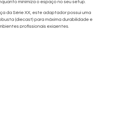
nquanto minimiza o espaço no seu setup.
ça da Série XX, este adaptador possui uma
robusta (diecast) para máxima durabilidade e
mbientes profissionais exigentes.
cipais
Fêmea para XLR 3 Pinos Macho
sar (plug-and-play)
e diferentes sistemas de conectores
rie XX
ara poupança de espaço
a sob pressão (diecast)
e de confiança
fissionais