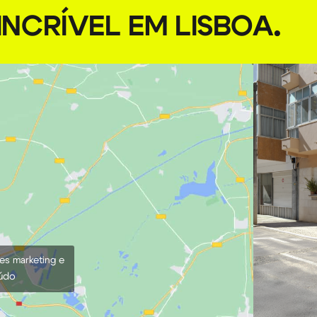
NCRÍVEL EM LISBOA
.
ies marketing e
eúdo