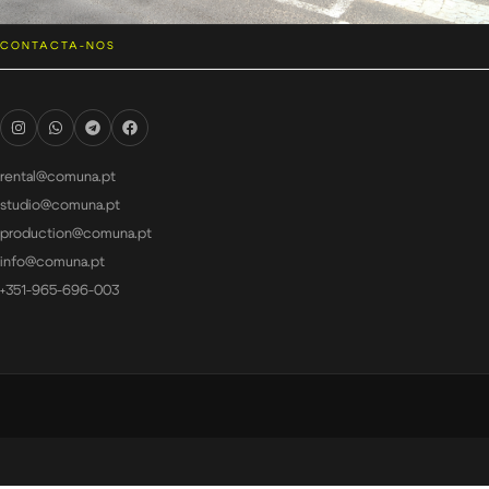
CONTACTA-NOS
rental@comuna.pt
studio@comuna.pt
production@comuna.pt
info@comuna.pt
+351-965-696-003