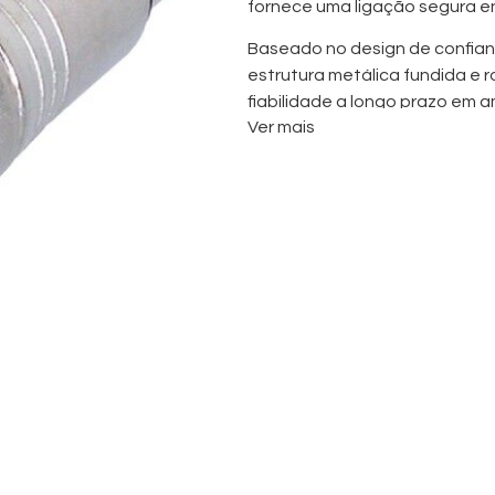
fornece uma ligação segura e
Baseado no design de confian
estrutura metálica fundida e 
fiabilidade a longo prazo em a
Ver mais
Características Prin
Adaptador XLR 5 Pinos 
Pré-cablado e pronto a u
Interligação fiável entr
Design profissional da Sé
Construção compacta p
Estrutura robusta fundid
Desempenho duradouro 
Ideal para aplicações pro