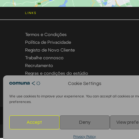
LINKS
Termos e Condições
Política de Privacidade
Registo de Novo Cliente
Trabalhe connosco
Recrutamento
Regras e condições do estúdio
Cookie Settings
We use cookies to improve your experience. You can accept all cookies or 
preferences.
© 2026 Comuna Rental House · Todos os direitos reservados
Accept
Deny
View pref
Privacy Policy