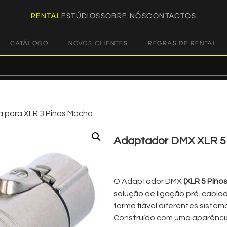
RENTAL
ESTÚDIOS
SOBRE NÓS
CONTACTOS
CATÁLOGO
NOVOS CLIENTES
REGRAS DE RENTAL
 para XLR 3 Pinos Macho
Adaptador DMX XLR 5 
€
2,00
+ 23% VAT
O Adaptador DMX
(XLR 5 Pino
solução de ligação pré-cablada
forma fiável diferentes siste
Construído com uma aparência