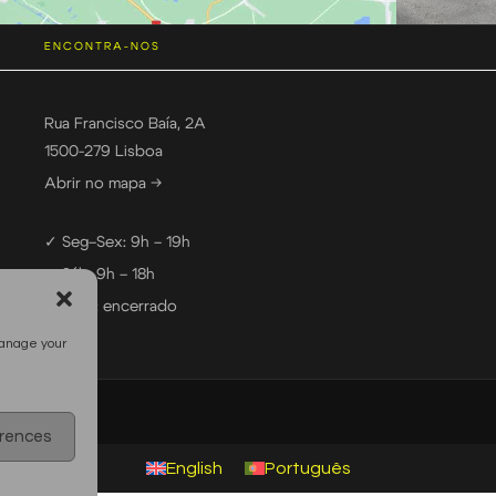
ENCONTRA-NOS
Rua Francisco Baía, 2A
1500-279 Lisboa
Abrir no mapa →
✓ Seg–Sex: 9h – 19h
✓ Sáb: 9h – 18h
— Dom: encerrado
manage your
erences
English
Português