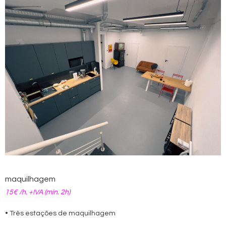
maquilhagem
15€ /h. +IVA (mín. 2h)
• Três estações de maquilhagem