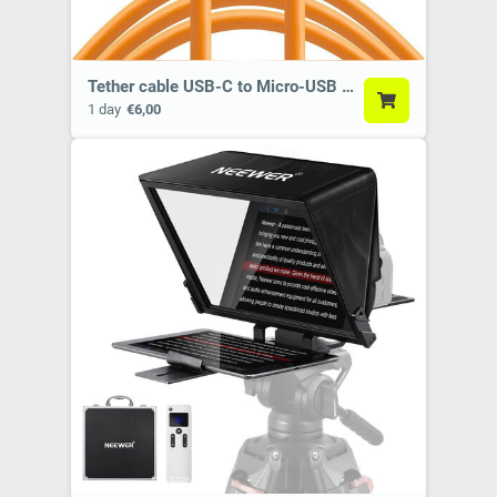
Tether cable USB-C to Micro-USB 3.0 Type B Male Cable (4,6 m, Right-Angle)
1 day
€6,00