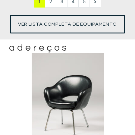
2
3
4
5
1
VER LISTA COMPLETA DE EQUIPAMENTO
adereços