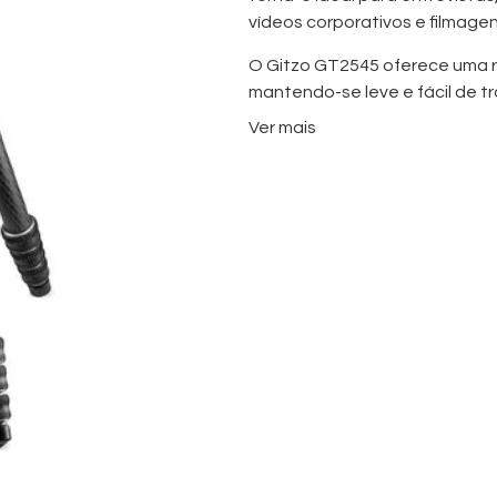
vídeos corporativos e filmagen
O Gitzo GT2545 oferece uma ri
mantendo-se leve e fácil de tr
vasta gama de setups de câma
Ver mais
configurações de cinema profi
Características Principais
Construção em fibra de 
Leve e altamente portáti
Excelente estabilidade p
Adequado para sistemas 
Ideal para trabalhos em 
Desempenho fiável em a