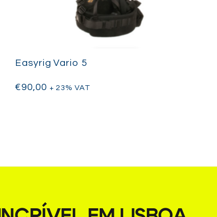
Easyrig Vario 5
€
90,00
+ 23% VAT
NCRÍVEL EM LISBOA
.