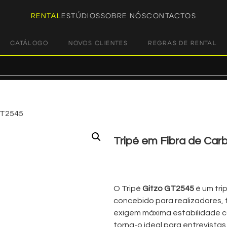
RENTAL
ESTÚDIOS
SOBRE NÓS
CONTACTOS
CATÁLOGO
NOVOS CLIENTES
REGRAS DE RENTAL
GT2545
Tripé em Fibra de Ca
€
35,00
+ 23% VAT
O Tripé
Gitzo GT2545
é um tri
concebido para realizadores,
exigem máxima estabilidade c
torna-o ideal para entrevista