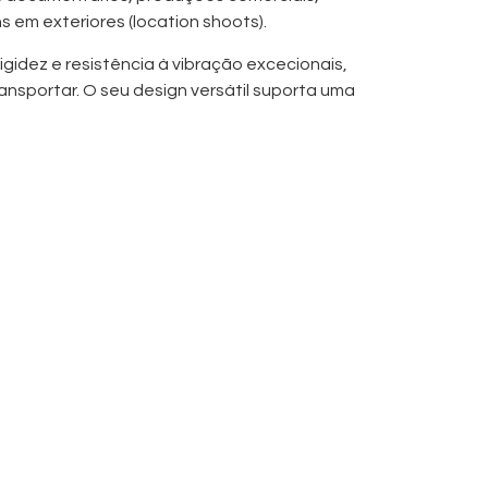
s em exteriores (location shoots).
gidez e resistência à vibração excecionais,
ansportar. O seu design versátil suporta uma
ra, desde câmaras mirrorless a
ssional.
carbono
l
ara vídeo e fotografia
de câmara profissionais
estúdio e em plateau/exteriores
mbientes de produção exigentes