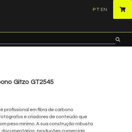
PT
EN
·
rbono Gitzo GT2545
pé profissional em fibra de carbono
 fotógrafos e criadores de conteúdo que
om peso mínimo. A sua construção robusta
s, documentários, produções comerciais,