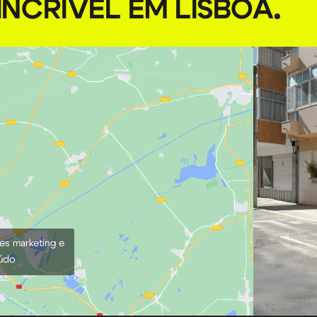
NCRÍVEL EM LISBOA
.
ies marketing e
eúdo