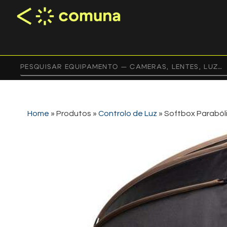
Home
»
Produtos
»
Controlo de Luz
»
Softbox Parabóli