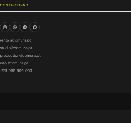
CONTACTA-NOS
rental@comuna.pt
studio@comuna.pt
production@comuna.pt
info@comuna.pt
+351-965-696-003