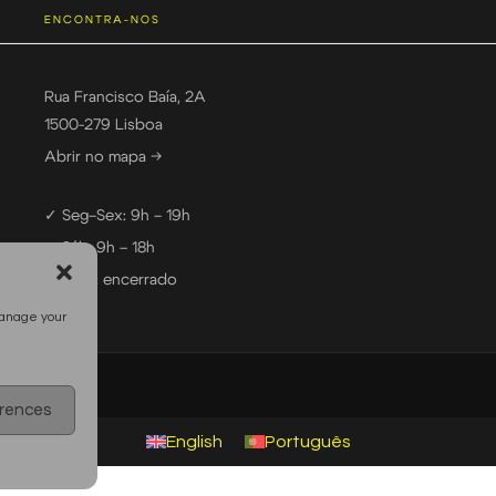
ENCONTRA-NOS
Rua Francisco Baía, 2A
1500-279 Lisboa
Abrir no mapa →
✓ Seg–Sex: 9h – 19h
✓ Sáb: 9h – 18h
— Dom: encerrado
manage your
erences
English
Português