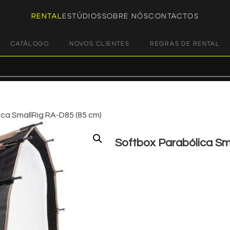
RENTAL
ESTÚDIOS
SOBRE NÓS
CONTACTOS
CATÁLOGO
NOVOS CLIENTES
REGRAS DE RENTAL
ca SmallRig RA-D85 (85 cm)
Softbox Parabólica Sm
€
8,00
+ 23% VAT